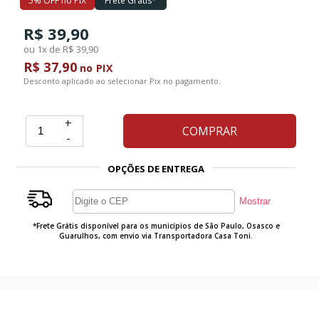
5% OFF no PIX
Frete Grátis*
R$ 39,90
Ferramentas
ou 1x de R$ 39,90
R$ 37,90
no PIX
Marcas
Desconto aplicado ao selecionar Pix no pagamento.
+
SUPER
COMPRAR
-
PROMOÇÃO
OPÇÕES DE ENTREGA
*Frete Grátis disponível para os municípios de São Paulo, Osasco e
Guarulhos, com envio via Transportadora Casa Toni.