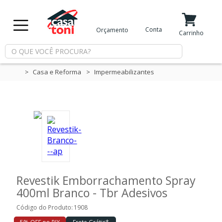
X
Conta
Orçamento
Minha Conta
Meus Favoritos
Carrinho
Departamentos
Casa e Reforma
Impermeabilizantes
Tintas
Casa
e
Reforma
Revestik Emborrachamento Spray
Limpeza
400ml Branco - Tbr Adesivos
Código do Produto:
1908
Piscina