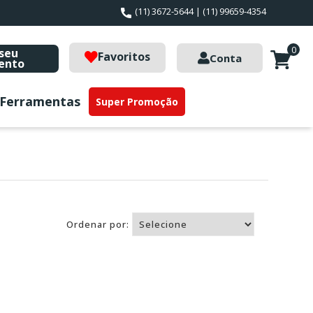
(11) 3672-5644 | (11) 99659-4354
0
seu
Favoritos
Conta
ento
Ferramentas
Super Promoção
Ordenar por: