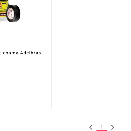
ntichama Adelbras
1