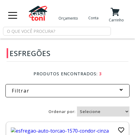
X
Conta
Orçamento
Minha Conta
Meus Favoritos
Carrinho
Departamentos
ESFREGÕES
Tintas
Casa
PRODUTOS ENCONTRADOS:
3
e
Reforma
Filtrar
Limpeza
Ordenar por:
Piscina