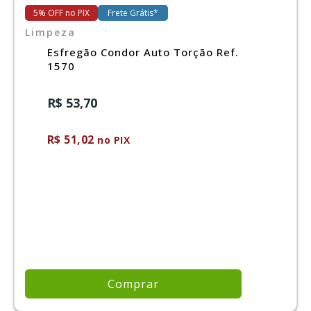
5% OFF no PIX
Frete Grátis*
Limpeza
Ferramentas
Esfregão Condor Auto Torção Ref.
1570
Marcas
R$ 53,70
SUPER
PROMOÇÃO
R$ 51,02
no PIX
Comprar