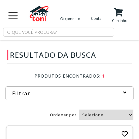
X
Conta
Orçamento
Minha Conta
Meus Favoritos
Carrinho
Departamentos
RESULTADO DA BUSCA
Tintas
Casa
PRODUTOS ENCONTRADOS:
1
e
Reforma
Filtrar
Limpeza
Ordenar por:
Piscina