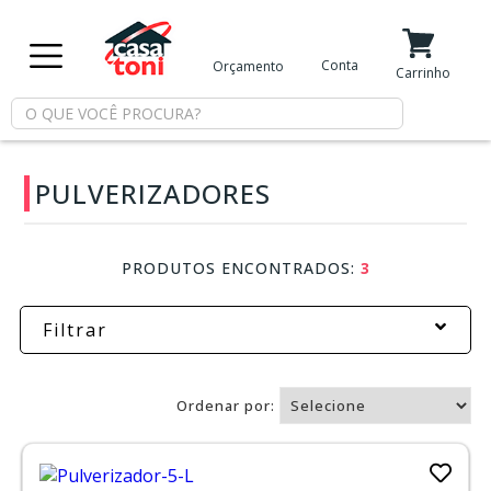
X
Conta
Orçamento
Minha Conta
Meus Favoritos
Carrinho
Departamentos
PULVERIZADORES
Tintas
Casa
PRODUTOS ENCONTRADOS:
3
e
Reforma
Filtrar
Limpeza
Ordenar por:
Piscina