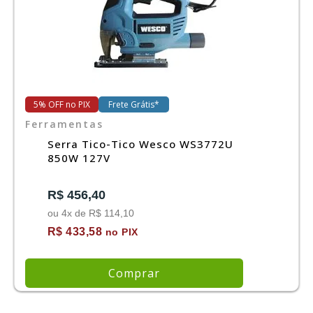
5% OFF no PIX
Frete Grátis*
Ferramentas
Serra Tico-Tico Wesco WS3772U
850W 127V
R$ 456,40
ou 4x de R$ 114,10
R$ 433,58
no PIX
Comprar