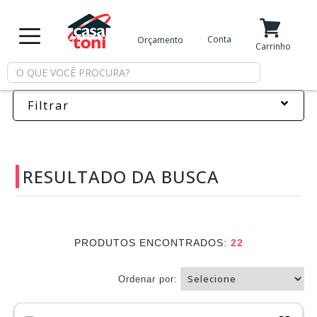
X
Conta
Orçamento
Minha Conta
Meus Favoritos
Carrinho
Departamentos
Filtrar
Tintas
Casa
RESULTADO DA BUSCA
e
Reforma
PRODUTOS ENCONTRADOS:
22
Limpeza
Ordenar por:
Piscina