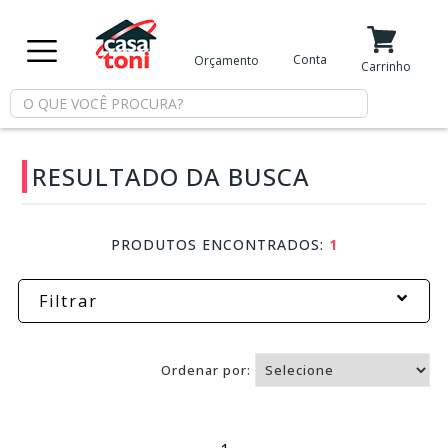
X
Conta
Orçamento
Minha Conta
Meus Favoritos
Carrinho
Departamentos
RESULTADO DA BUSCA
Tintas
Casa
PRODUTOS ENCONTRADOS:
1
e
Reforma
Filtrar
Limpeza
Ordenar por:
Piscina