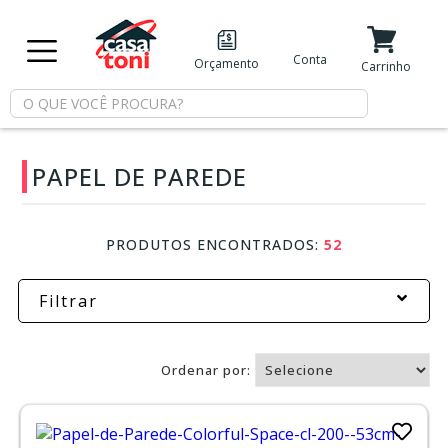
X
Conta
Orçamento
Minha Conta
Meus Favoritos
Carrinho
Departamentos
PAPEL DE PAREDE
Tintas
PRODUTOS ENCONTRADOS:
52
Casa
e
Reforma
Filtrar
Limpeza
Ordenar por:
Piscina