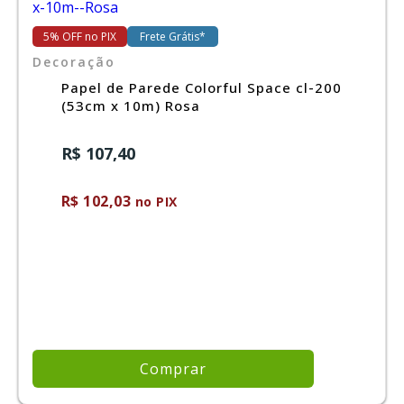
5% OFF no PIX
Frete Grátis*
Ferramentas
Decoração
Papel de Parede Colorful Space cl-200
Marcas
(53cm x 10m) Rosa
R$ 107,40
SUPER
PROMOÇÃO
R$ 102,03
no PIX
Comprar