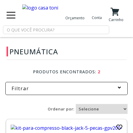
X
Conta
Orçamento
Minha Conta
Meus Favoritos
Carrinho
Departamentos
PNEUMÁTICA
Tintas
PRODUTOS ENCONTRADOS:
2
Casa
e
Reforma
Filtrar
Limpeza
Ordenar por:
Piscina