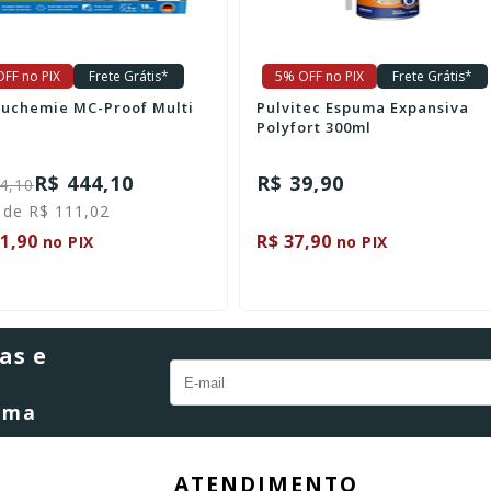
FF no PIX
Frete Grátis*
5% OFF no PIX
Frete Grátis*
uchemie MC-Proof Multi
Pulvitec Espuma Expansiva
Polyfort 300ml
R$ 444,10
R$ 39,90
4,10
 de R$ 111,02
1,90
R$ 37,90
no PIX
no PIX
as e
orma
ATENDIMENTO