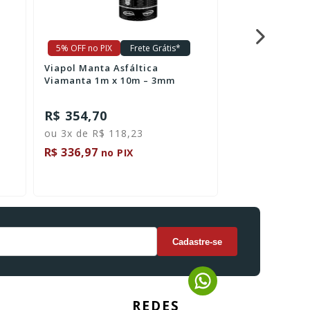
5% OFF no PIX
Frete Grátis*
5% OFF no PIX
Viapol Manta Asfáltica
Pó 2 Viapol Cri
Viamanta 1m x 10m – 3mm
Rápido 15Kg
R$ 354,70
R$ 336,75
ou 3x de R$ 118,23
ou 3x de R$ 1
R$ 336,97
R$ 319,91
no PIX
no 
REDES