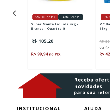
e Grátis*
5% OFF no PIX
Frete Grátis*
5% O
 4kg -
Super Manta Líquida 4kg -
MC Ba
Branca - Quartzolit
18kg
R$ 105,20
R$ 50
ou 4x
R$ 99,94
R$ 42
no PIX
Receba ofert
novidades
para sua ref
INSTITUCIONAL
AJUDA