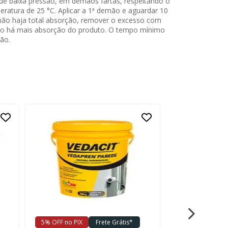
 de baixa pressão, em demãos fartas, respeitando o
atura de 25 °C. Aplicar a 1ª demão e aguardar 10
 não haja total absorção, remover o excesso com
 não há mais absorção do produto. O tempo mínimo
ão.
5% OFF no PIX
Frete Grátis*
5% OFF no PIX