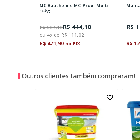
ca
MC Bauchemie MC-Proof Multi
Manta
- 4mm
18kg
R$ 444,10
R$ 1
R$ 504,10
ou 4x de R$ 111,02
R$ 421,90
R$ 12
no PIX
Outros clientes também compraram!