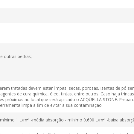
e outras pedras;
 serem tratadas devem estar limpas, secas, porosas, isentas de pó 
entes de cura química, óleo, tintas, entre outros. Caso haja trincas,
ícies próximas ao local que será aplicado o ACQÜELLA STONE. Prepar
 ferramenta limpa a fim de evitar a sua contaminação.
ínimo 1 L/m². -média absorção - mínimo 0,600 L/m². -baixa absorç