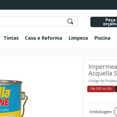
Peça 
orçam
Tintas
Casa e Reforma
Limpeza
Piscina
Impermeab
Acquella S
Código do Produto
5% OFF no PIX
Embalagem