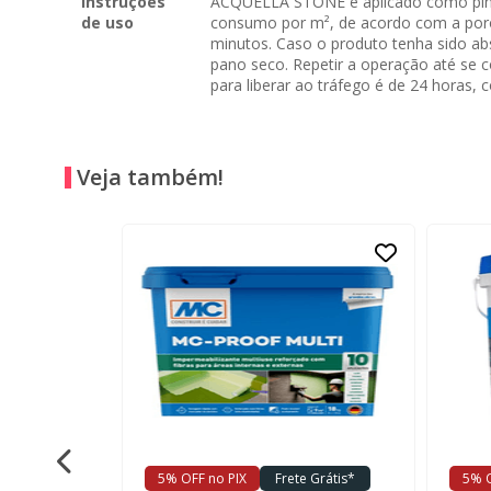
Instruções
ACQÜELLA STONE é aplicado como pintur
de uso
consumo por m², de acordo com a poros
minutos. Caso o produto tenha sido ab
pano seco. Repetir a operação até se 
para liberar ao tráfego é de 24 horas
Veja também!
5% OFF no PIX
Frete Grátis*
5% O