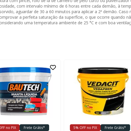
a com pincel, rolo de lã de carneiro de pelo curto ou pulverizador
idade, com intervalo mínimo de 6 horas entre cada demão, à temper
sorvido, aguardar de 30 a 60 minutos para aplicar a 2ª demão. Caso
comprovar a perfeita saturação da superfície, o que ocorre quando
, considerando uma temperatura ambiente de 25 °C e com boa ventilaç
FF no PIX
Frete Grátis*
5% OFF no PIX
Frete Grátis*