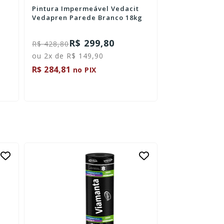
Pintura Impermeável Vedacit
Manta Líquida
Vedapren Parede Branco 18kg
Vedapren Pret
R$ 299,80
R$ 
R$ 428,80
R$ 150,40
ou 2x de R$ 149,90
R$ 284,81
R$ 94,91
no PIX
no P