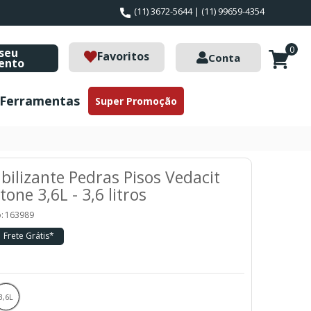
(11) 3672-5644 | (11) 99659-4354
0
seu
Favoritos
Conta
ento
Ferramentas
Super Promoção
ilizante Pedras Pisos Vedacit
tone 3,6L - 3,6 litros
:
163989
Frete Grátis*
3,6L