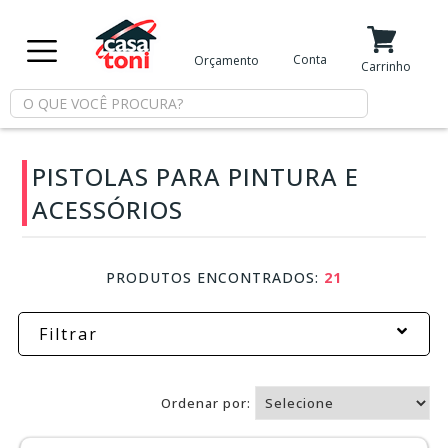
X
Conta
Orçamento
Minha Conta
Meus Favoritos
Carrinho
Departamentos
PISTOLAS PARA PINTURA E
Tintas
ACESSÓRIOS
Casa
e
PRODUTOS ENCONTRADOS:
21
Reforma
Filtrar
Limpeza
Ordenar por:
Piscina