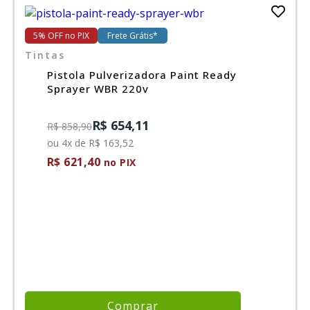
Ferramentas
5% OFF no PIX
Frete Grátis*
Tintas
Pistola Pulverizadora Paint Ready
Marcas
Sprayer WBR 220v
SUPER
R$ 654,11
R$ 858,90
PROMOÇÃO
ou 4x de R$ 163,52
R$ 621,40
no PIX
Comprar