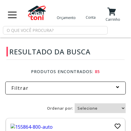
X
Conta
Orçamento
Minha Conta
Meus Favoritos
Carrinho
Departamentos
RESULTADO DA BUSCA
Tintas
Casa
PRODUTOS ENCONTRADOS:
85
e
Reforma
Filtrar
Limpeza
Ordenar por:
Piscina