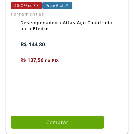
5% OFF no PIX
Frete Grátis*
Ferramentas
Ferramentas
Desempenadeira Atlas Aço Chanfrado
para Efeitos
Marcas
R$ 144,80
SUPER
PROMOÇÃO
R$ 137,56
no PIX
Comprar