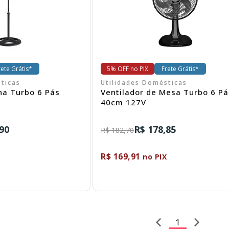
rete Grátis*
5% OFF no PIX
Frete Grátis*
ticas
Utilidades Domésticas
na Turbo 6 Pás
Ventilador de Mesa Turbo 6 Pá
40cm 127V
90
R$ 178,85
R$ 182,70
R$ 169,91
X
no PIX
1