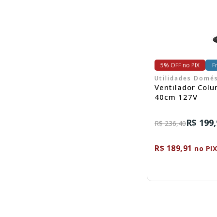
5% OFF no PIX
F
Utilidades Domés
Ventilador Colu
40cm 127V
R$ 199,
R$ 236,40
R$ 189,91
no PI