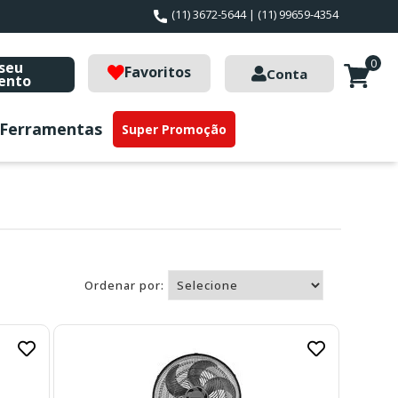
(11) 3672-5644 | (11) 99659-4354
0
seu
Favoritos
Conta
ento
Ferramentas
Super Promoção
Ordenar por: