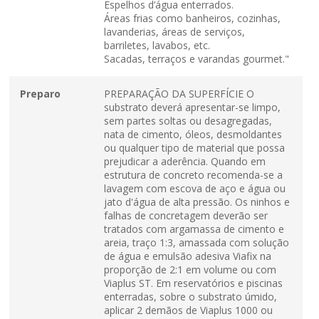
Espelhos d’água enterrados.
Áreas frias como banheiros, cozinhas,
lavanderias, áreas de serviços,
barriletes, lavabos, etc.
Sacadas, terraços e varandas gourmet."
Preparo
PREPARAÇÃO DA SUPERFÍCIE O
substrato deverá apresentar-se limpo,
sem partes soltas ou desagregadas,
nata de cimento, óleos, desmoldantes
ou qualquer tipo de material que possa
prejudicar a aderência. Quando em
estrutura de concreto recomenda-se a
lavagem com escova de aço e água ou
jato d'água de alta pressão. Os ninhos e
falhas de concretagem deverão ser
tratados com argamassa de cimento e
areia, traço 1:3, amassada com solução
de água e emulsão adesiva Viafix na
proporção de 2:1 em volume ou com
Viaplus ST. Em reservatórios e piscinas
enterradas, sobre o substrato úmido,
aplicar 2 demãos de Viaplus 1000 ou