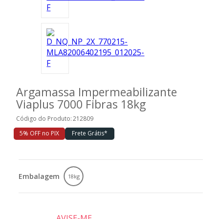
Ferramentas
Marcas
SUPER
Argamassa Impermeabilizante
PROMOÇÃO
Viaplus 7000 Fibras 18kg
Código do Produto:
212809
5% OFF no PIX
Frete Grátis*
Embalagem
18kg
AVISE-ME