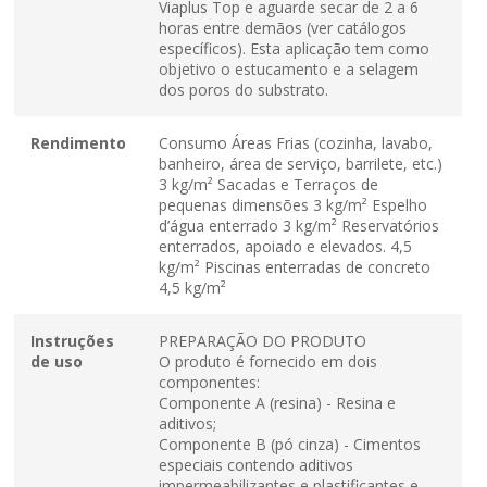
Viaplus Top e aguarde secar de 2 a 6
horas entre demãos (ver catálogos
específicos). Esta aplicação tem como
objetivo o estucamento e a selagem
dos poros do substrato.
Rendimento
Consumo Áreas Frias (cozinha, lavabo,
banheiro, área de serviço, barrilete, etc.)
3 kg/m² Sacadas e Terraços de
pequenas dimensões 3 kg/m² Espelho
d’água enterrado 3 kg/m² Reservatórios
enterrados, apoiado e elevados. 4,5
kg/m² Piscinas enterradas de concreto
4,5 kg/m²
Instruções
PREPARAÇÃO DO PRODUTO
de uso
O produto é fornecido em dois
componentes:
Componente A (resina) - Resina e
aditivos;
Componente B (pó cinza) - Cimentos
especiais contendo aditivos
impermeabilizantes e plastificantes e