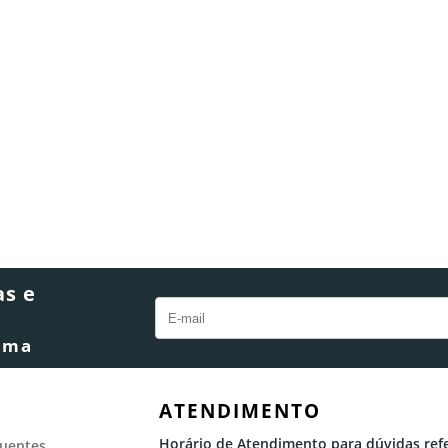
as e
rma
ATENDIMENTO
Horário de Atendimento para dúvidas refe
quentes