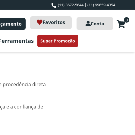
(11) 3672-5644 | (11) 99659-4354
0
Favoritos
orçamento
Conta
Ferramentas
Super Promoção
e procedência direta
a e a confiança de