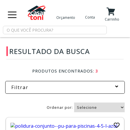
X
Conta
Orçamento
Minha Conta
Meus Favoritos
Carrinho
Departamentos
RESULTADO DA BUSCA
Tintas
Casa
PRODUTOS ENCONTRADOS:
3
e
Reforma
Filtrar
Limpeza
Ordenar por:
Piscina