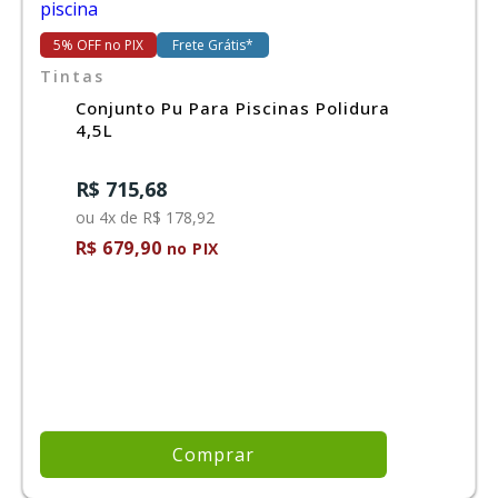
5% OFF no PIX
Frete Grátis*
Ferramentas
Tintas
Conjunto Pu Para Piscinas Polidura
Marcas
4,5L
R$ 715,68
SUPER
PROMOÇÃO
ou 4x de R$ 178,92
R$ 679,90
no PIX
Comprar