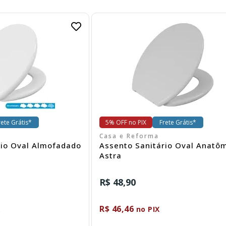
omprar
Comprar
rete Grátis*
5% OFF no PIX
Frete Grátis*
Casa e Reforma
rio Oval Almofadado
Assento Sanitário Oval Anatô
Astra
R$ 48,90
R$ 46,46
X
no PIX