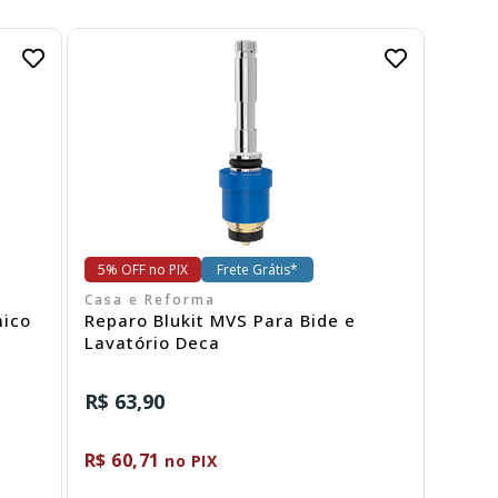
Comprar
5% OFF no PIX
Frete Grátis*
Casa e Reforma
mico
Reparo Blukit MVS Para Bide e
Lavatório Deca
R$ 63,90
R$ 60,71
no PIX