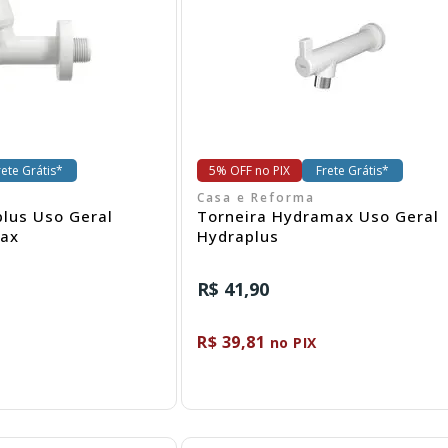
omprar
Comprar
rete Grátis*
5% OFF no PIX
Frete Grátis*
Casa e Reforma
plus Uso Geral
Torneira Hydramax Uso Geral
max
Hydraplus
R$ 41,90
R$ 39,81
no PIX