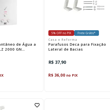
5% OFF no PIX
Frete Grátis*
Casa e Reforma
antâneo de Água a
Parafusos Deca para Fixação
 LZ 2000 GN
Lateral de Bacias
R$ 37,90
R$ 36,00
IX
no PIX