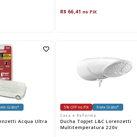
R$ 66,41
no PIX
omprar
Comprar
rete Grátis*
5% OFF no PIX
Frete Grátis*
Casa e Reforma
enzetti Acqua Ultra
Ducha TopJet L&C Lorenzetti
Multitemperatura 220v