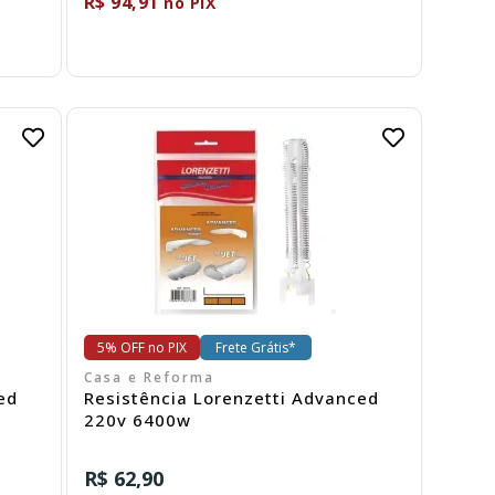
R$ 94,91
no PIX
Comprar
5% OFF no PIX
Frete Grátis*
Casa e Reforma
ed
Resistência Lorenzetti Advanced
220v 6400w
R$ 62,90