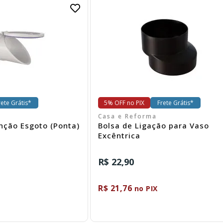
omprar
Comprar
rete Grátis*
5% OFF no PIX
Frete Grátis*
Casa e Reforma
nção Esgoto (Ponta)
Bolsa de Ligação para Vaso
Excêntrica
R$ 22,90
R$ 21,76
no PIX