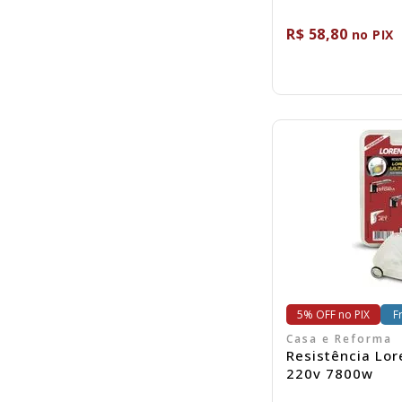
R$ 58,80
no PIX
C
5% OFF no PIX
F
Casa e Reforma
Resistência Lor
220v 7800w