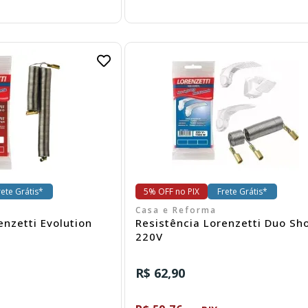
omprar
Comprar
rete Grátis*
5% OFF no PIX
Frete Grátis*
Casa e Reforma
i Evolution
Resistência Lorenzetti Duo Sh
220V
R$ 62,90