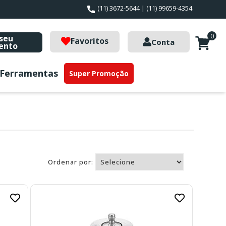
(11) 3672-5644 | (11) 99659-4354
0
seu
Favoritos
Conta
ento
Ferramentas
Super Promoção
Ordenar por: