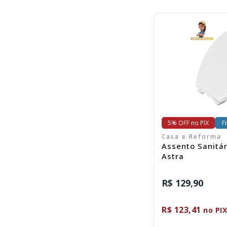
C
5% OFF no PIX
F
Casa e Reforma
Assento Sanitá
Astra
R$ 129,90
R$ 123,41
no PI