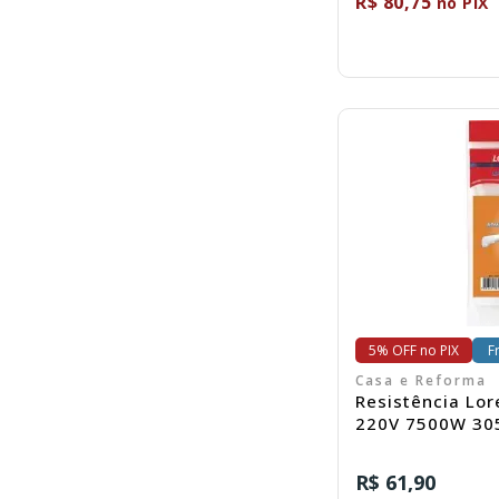
R$ 80,75
no PIX
C
5% OFF no PIX
F
Casa e Reforma
Resistência Lorenzett
220V 7500W 30
R$ 61,90