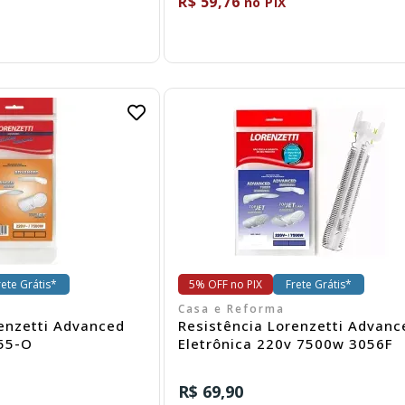
R$ 59,76
no PIX
omprar
Comprar
rete Grátis*
5% OFF no PIX
Frete Grátis*
Casa e Reforma
i Advanced
Resistência Lorenzetti Advanc
55-O
Eletrônica 220v 7500w 3056F
R$ 69,90