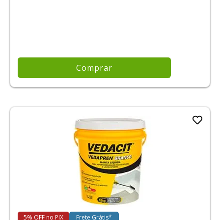
Comprar
5% OFF no PIX
Frete Grátis*