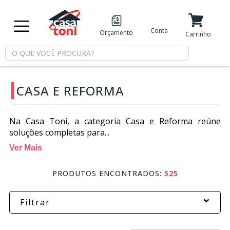
X
Conta
Orçamento
Minha Conta
Meus Favoritos
Carrinho
Departamentos
CASA E REFORMA
Tintas
Na Casa Toni, a categoria Casa e Reforma reúne
Casa
soluções completas para...
e
Ver Mais
Reforma
PRODUTOS ENCONTRADOS:
525
Limpeza
Filtrar
Piscina