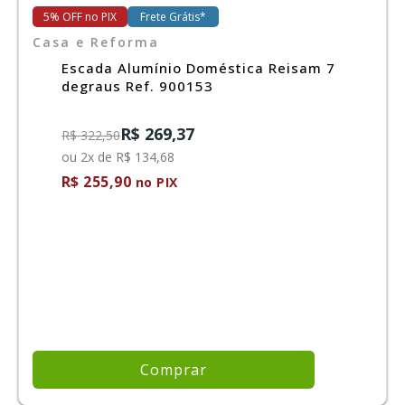
5% OFF no PIX
Frete Grátis*
Casa e Reforma
Ferramentas
Escada Alumínio Doméstica Reisam 7
degraus Ref. 900153
Marcas
R$ 269,37
R$ 322,50
ou 2x de R$ 134,68
SUPER
PROMOÇÃO
R$ 255,90
no PIX
Comprar