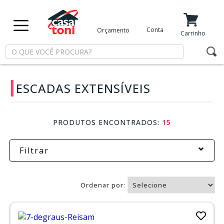
X
Conta
Orçamento
Minha Conta
Meus Favoritos
Carrinho
Departamentos
ESCADAS EXTENSÍVEIS
Tintas
Casa
PRODUTOS ENCONTRADOS:
15
e
Reforma
Filtrar
Limpeza
Ordenar por:
Piscina