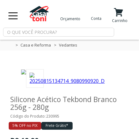
X
Conta
Orçamento
Minha Conta
Meus Favoritos
Carrinho
Departamentos
Casa e Reforma
Vedantes
Tintas
Casa
e
Reforma
Silicone Acético Tekbond Branco
256g - 280g
Limpeza
Código do Produto:
230995
5% OFF no PIX
Frete Grátis*
Piscina