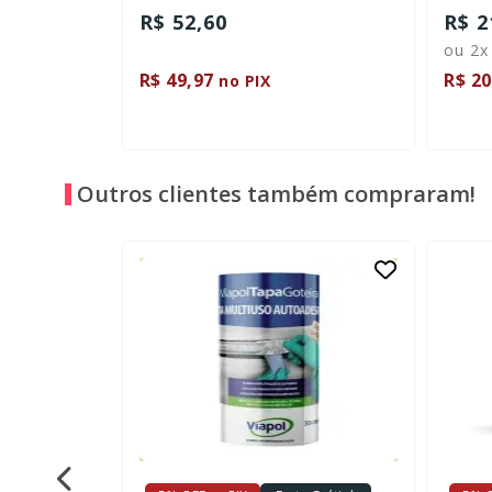
R$ 214,80
R$ 1
ou 2x de R$ 107,40
R$ 204,06
R$ 1
no PIX
Outros clientes também compraram!