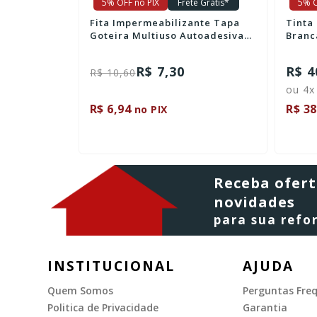
ete Grátis*
5% OFF no PIX
Frete Grátis*
5%
zante Tapa
Tinta Emborrachada Acrílica
Autoadesiva
Branca Bautech 20 Kg
R$ 406,90
R$ 
ou 4x de R$ 101,72
R$ 386,55
R$ 
no PIX
Receba ofert
novidades
para sua ref
INSTITUCIONAL
AJUDA
Quem Somos
Perguntas Fre
Politica de Privacidade
Garantia