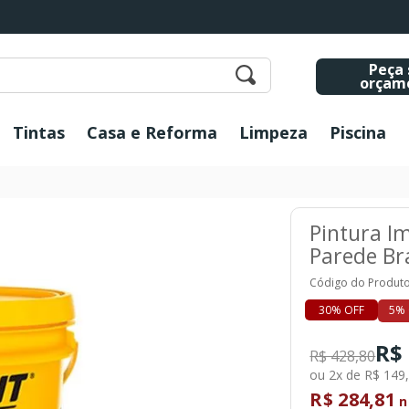
Peça 
orçam
Tintas
Casa e Reforma
Limpeza
Piscina
Pintura I
Parede Br
Código do Produto
30% OFF
5% 
R$
R$ 428,80
ou 2x de R$ 149
R$ 284,81
n