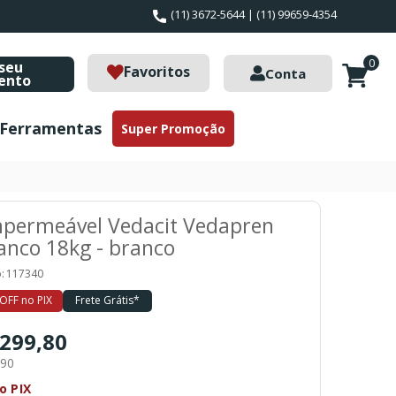
(11) 3672-5644 | (11) 99659-4354
0
seu
Favoritos
Conta
ento
Ferramentas
Super Promoção
mpermeável Vedacit Vedapren
anco 18kg - branco
:
117340
OFF no PIX
Frete Grátis*
 299,80
,90
o PIX