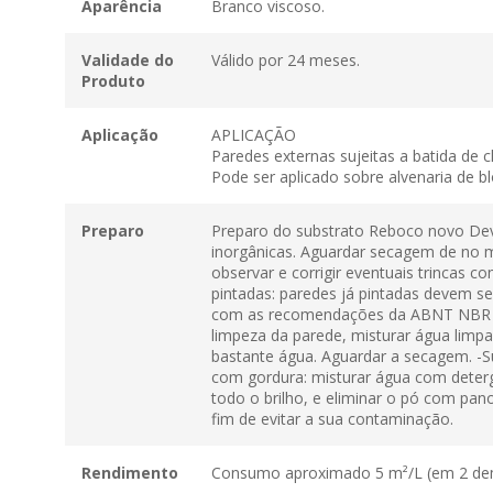
Aparência
Branco viscoso.
Validade do
Válido por 24 meses.
Produto
Aplicação
APLICAÇÃO
Paredes externas sujeitas a batida de c
Pode ser aplicado sobre alvenaria de bl
Preparo
Preparo do substrato Reboco novo De
inorgânicas. Aguardar secagem de no mí
observar e corrigir eventuais trinca
pintadas: paredes já pintadas devem se
com as recomendações da ABNT NBR 720
limpeza da parede, misturar água limpa
bastante água. Aguardar a secagem. -Su
com gordura: misturar água com deterge
todo o brilho, e eliminar o pó com pan
fim de evitar a sua contaminação.
Rendimento
Consumo aproximado 5 m²/L (em 2 de