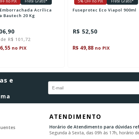
 OFF no PIX
Frete Grátis*
5% OFF no PIX
Frete Grátis*
Fuseprotec Eco Viapol 900ml
Carbolástico Nº2 Preto Ved
1kg
52,50
R$ 84,70
49,88
R$ 80,47
no PIX
no PIX
as e
orma
ATENDIMENTO
Horário de Atendimento para dúvidas ref
quentes
Segunda à Sexta, das 09h às 17h, horário de