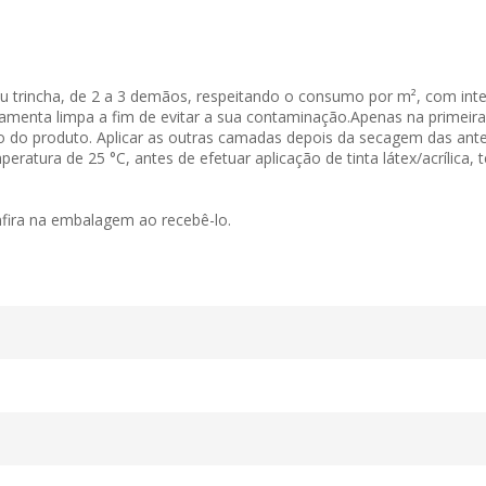
 trincha, de 2 a 3 demãos, respeitando o consumo por m², com inte
ferramenta limpa a fim de evitar a sua contaminação.Apenas na prim
o do produto. Aplicar as outras camadas depois da secagem das a
atura de 25 °C, antes de efetuar aplicação de tinta látex/acrílica, te
nfira na embalagem ao recebê-lo.