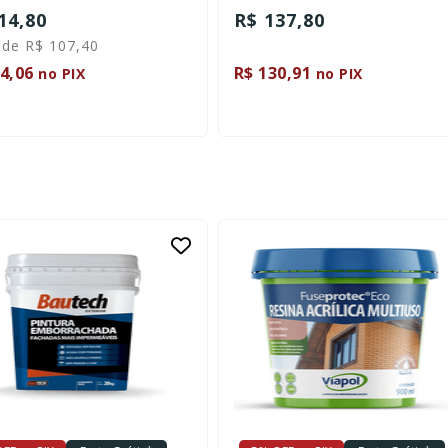
37,80
R$ 128,70
30,91
R$ 122,26
no PIX
no PIX