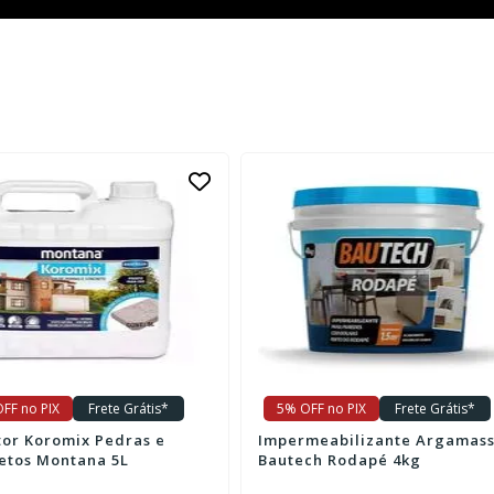
OFF no PIX
Frete Grátis*
5% OFF no PIX
Frete Grátis*
rmeabilizante Argamassa
Manta Líquida Bautech 4kg
Bautech Rodapé 4kg