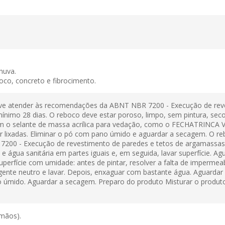
huva.
oco, concreto e fibrocimento.
ve atender às recomendações da ABNT NBR 7200 - Execução de reve
nimo 28 dias. O reboco deve estar poroso, limpo, sem pintura, seco
s com o selante de massa acrílica para vedação, como o FECHATRINC
r lixadas. Eliminar o pó com pano úmido e aguardar a secagem. O re
0 - Execução de revestimento de paredes e tetos de argamassas in
 e água sanitária em partes iguais e, em seguida, lavar superfície.
perfície com umidade: antes de pintar, resolver a falta de impermea
nte neutro e lavar. Depois, enxaguar com bastante água. Aguardar a
o úmido. Aguardar a secagem. Preparo do produto Misturar o produto 
mãos).