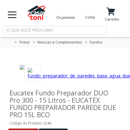
X
Conta
Orçamento
Minha Conta
Meus Favoritos
Carrinho
Departamentos
Tintas
Massas e Complementos
Fundos
Tintas
Casa
e
Reforma
Eucatex Fundo Preparador DUO
Pro 300 - 15 Litros - EUCATEX
Limpeza
FUNDO PREPARADOR PAREDE DUE
PRO 15L BCO
Código do Produto:
2246
Piscina