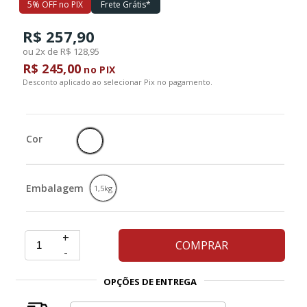
5% OFF no PIX
Frete Grátis*
Ferramentas
R$ 257,90
ou 2x de R$ 128,95
R$ 245,00
no PIX
Marcas
Desconto aplicado ao selecionar Pix no pagamento.
SUPER
PROMOÇÃO
Cor
Embalagem
1,5kg
+
COMPRAR
-
OPÇÕES DE ENTREGA