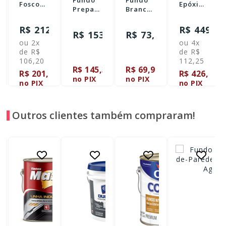
Fundo
Fundo
Fosco
Epóxi
Preparador
Branco
Suvinil
M295
de
Fosco
Base
Com
Paredes
Suvinil
R$ 212,40
R$ 449,00
Água
Catalisador
60
R$ 153,00
R$ 73,60
Suvinil
900ml
Seca
Kit
ou 2x
ou 4x
Base
Rápido
Galão
de R$
de R$
Água
3,6L
3,6
106,20
112,25
3,6L
Litros -
2
R$ 145,35
R$ 69,92
R$ 201,78
R$ 426,55
Branco
no PIX
no PIX
no PIX
no PIX
Outros clientes também compraram!