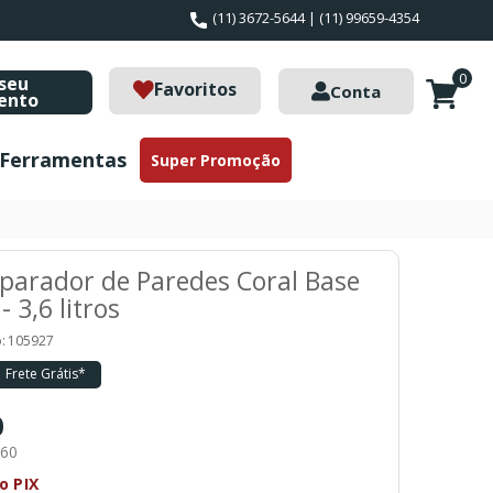
(11) 3672-5644 | (11) 99659-4354
0
seu
Favoritos
Conta
ento
Ferramentas
Super Promoção
parador de Paredes Coral Base
- 3,6 litros
:
105927
Frete Grátis*
0
,60
o PIX