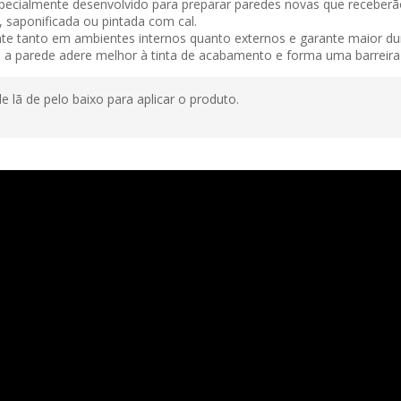
ecialmente desenvolvido para preparar paredes novas que receberão
, saponificada ou pintada com cal.
nte tanto em ambientes internos quanto externos e garante maior dura
, a parede adere melhor à tinta de acabamento e forma uma barreira c
de lã de pelo baixo para aplicar o produto.