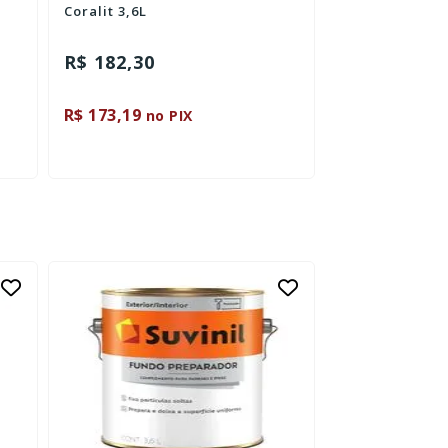
Coralit 3,6L
Seca Rápido 9
R$ 182,30
R$ 73,60
R$ 173,19
R$ 69,92
no PIX
no P