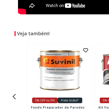
Veja também!
e Grátis*
5% OFF no PIX
Frete Grátis*
5% O
arador DUO
Fundo Preparador de Paredes
Kit F