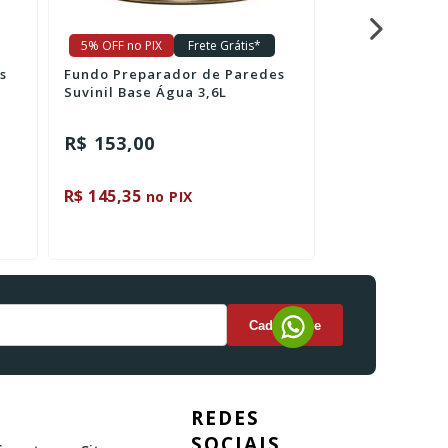
5% OFF no PIX
Frete Grátis*
5% OFF no PIX
s
Fundo Preparador de Paredes
Suvinil Base Água 3,6L
R$ 153,00
R$ 212,40
ou 2x de R$ 1
R$ 145,35
R$ 201,78
no PIX
no 
REDES
SOCIAIS