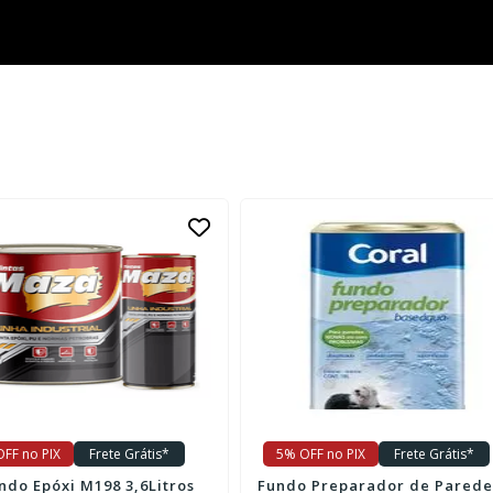
FF no PIX
Frete Grátis*
5% OFF no PIX
Frete Grátis*
undo Epóxi M198 3,6Litros
Fundo Preparador de Parede