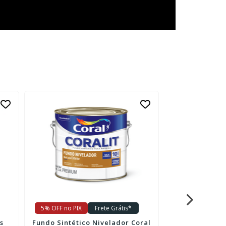
5% OFF no PIX
Frete Grátis*
5% OFF no PIX
s
Fundo Sintético Nivelador Coral
Fundo Fosco S