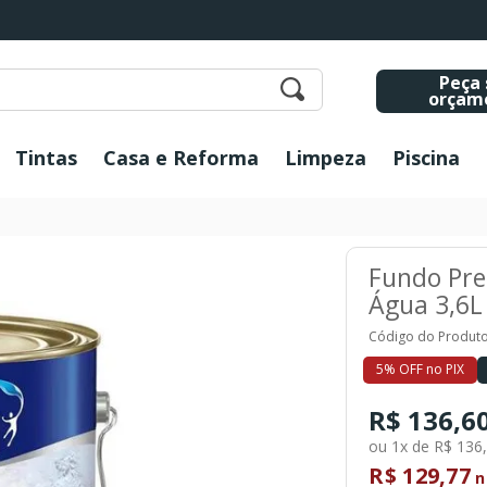
Peça 
orçam
Tintas
Casa e Reforma
Limpeza
Piscina
Fundo Pre
Água 3,6L 
Código do Produto
5% OFF no PIX
R$ 136,6
ou 1x de R$ 136
R$ 129,77
n