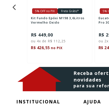
e Grátis*
5% OFF no PIX
Frete Grátis*
5% O
om
Kit Fundo Epóxi M198 3,6Litros
Eucat
 3,6 Litros
Vermelho Oxido
Pro 30
R$ 449,00
R$ 2
ou 4x de R$ 112,25
ou 2x
R$ 426,55
R$ 24
no PIX
Receba ofert
novidades
para sua ref
INSTITUCIONAL
AJUDA