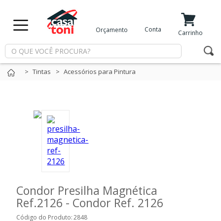
X
Conta
Orçamento
Minha Conta
Meus Favoritos
Carrinho
Departamentos
Tintas
Acessórios para Pintura
Tintas
Casa
e
Reforma
Limpeza
Condor Presilha Magnética
Ref.2126 - Condor Ref. 2126
Piscina
Código do Produto:
2848