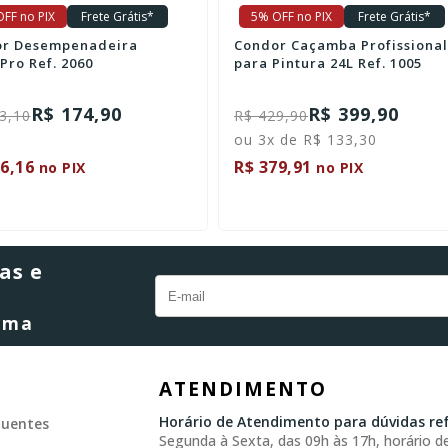
FF no PIX
Frete Grátis*
5% OFF no PIX
Frete Grátis*
r Caçamba Profissional
Condor Cabo Extensor Ajustá
intura 24L Ref. 1005
5m Ref. 803/5
R$ 399,90
R$ 310,70
9,90
 de R$ 133,30
ou 3x de R$ 103,56
9,91
R$ 295,16
no PIX
no PIX
as e
orma
ATENDIMENTO
Horário de Atendimento para dúvidas ref
quentes
Segunda à Sexta, das 09h às 17h, horário de