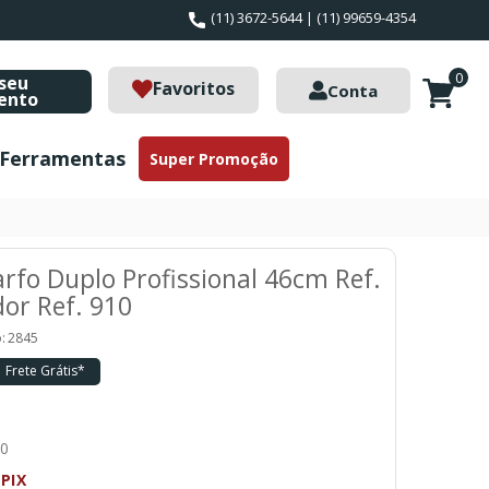
(11) 3672-5644 | (11) 99659-4354
0
seu
Favoritos
Conta
ento
Ferramentas
Super Promoção
rfo Duplo Profissional 46cm Ref.
dor Ref. 910
:
2845
Frete Grátis*
70
PIX