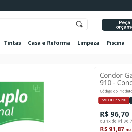
Peça 
orçam
Tintas
Casa e Reforma
Limpeza
Piscina
Condor Ga
910 - Con
Código do Produto
5% OFF no PIX
R$ 96,70
ou 1x de R$ 96,
R$ 91,87
no 