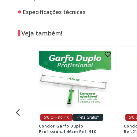
Especificações técnicas
Veja também!
e Grátis*
5% OFF no PIX
Frete Grátis*
5% O
Condor Presilha Magnética
Condo
f. 910
Ref.2126
Alissa