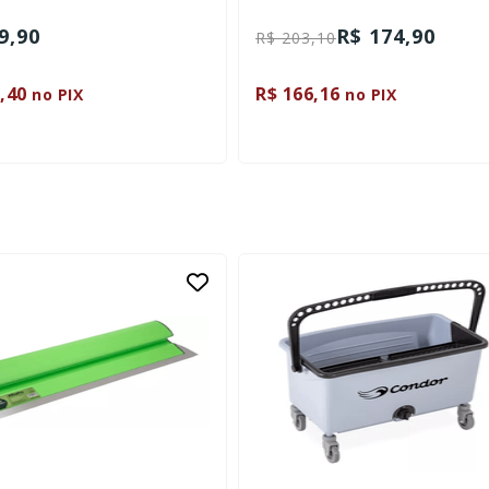
R$ 174,90
R$ 36,80
3,10
6,16
R$ 34,96
no PIX
no PIX