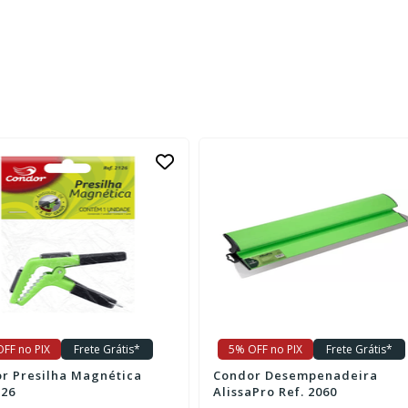
FF no PIX
Frete Grátis*
5% OFF no PIX
Frete Grátis*
r Desempenadeira
ATLAS KIT PINTURA BASICO
Pro Ref. 2060
1001 03 PECAS