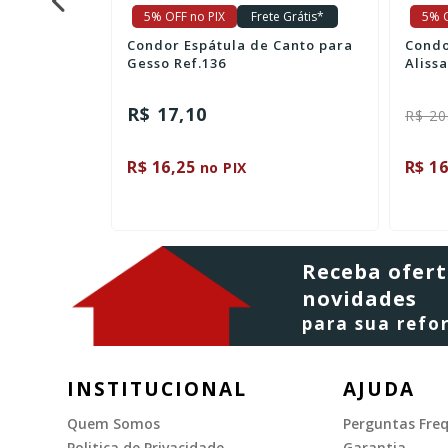
e Grátis*
5% OFF no PIX
Frete Grátis*
5% O
Canto para
Condor Desempenadeira
Condo
AlissaPro Ref. 2060
para P
R$ 174,90
R$ 203,10
R$ 42
ou 3x
R$ 166,16
R$ 37
no PIX
Receba ofert
novidades
para sua ref
INSTITUCIONAL
AJUDA
Quem Somos
Perguntas Fre
Politica de Privacidade
Garantia