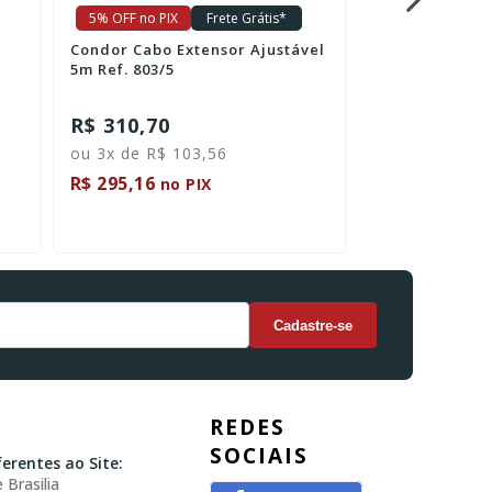
5% OFF no PIX
Frete Grátis*
5% OFF no PIX
vel
Condor Garfo Duplo
Condor Abridor Multifuncio
Profissional 46cm Ref. 910
Ref. 2125
R$ 96,70
R$ 10,60
R$ 91,87
R$ 10,07
no PIX
no P
REDES
SOCIAIS
erentes ao Site:
 Brasilia