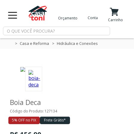
X
Conta
Orçamento
Minha Conta
Meus Favoritos
Carrinho
Departamentos
Casa e Reforma
Hidráulica e Conexões
Tintas
Casa
e
Reforma
Boia Deca
Limpeza
Código do Produto:
127134
5% OFF no PIX
Frete Grátis*
Piscina
R$ 156,90