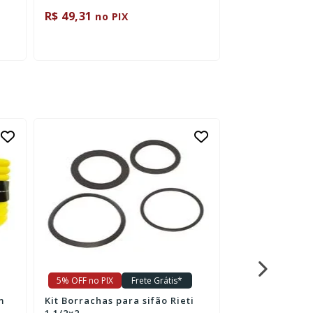
R$ 49,31
R$ 65,55
no PIX
no P
5% OFF no PIX
Frete Grátis*
5% OFF no PIX
m
Kit Borrachas para sifão Rieti
Canopla metal 