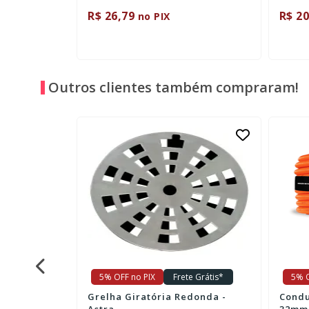
R$ 26,79
R$ 20
no PIX
Outros clientes também compraram!
e Grátis*
5% OFF no PIX
Frete Grátis*
5% O
marelo 25m
Grelha Giratória Redonda -
Condu