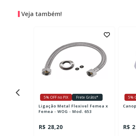
Veja também!
e Grátis*
5% OFF no PIX
Frete Grátis*
5% O
donda -
Ligação Metal Flexivel Femea x
Femea - WOG - Mod. 653
R$ 28,20
R$ 2