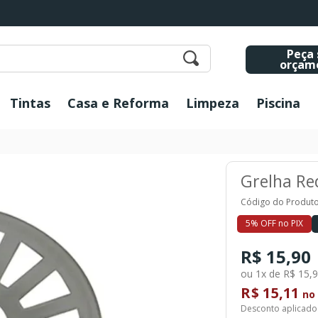
Peça 
orçam
Tintas
Casa e Reforma
Limpeza
Piscina
Grelha Re
Código do Produto
5% OFF no PIX
R$ 15,90
ou 1x de R$ 15,
R$ 15,11
no 
Desconto aplicado