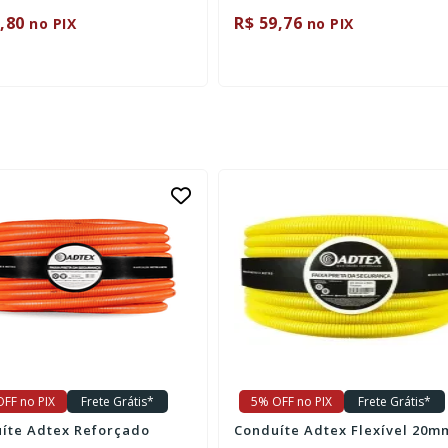
,80
R$ 59,76
no PIX
no PIX
FF no PIX
Frete Grátis*
5% OFF no PIX
Frete Grátis*
íte Adtex Reforçado
Conduíte Adtex Flexível 20m