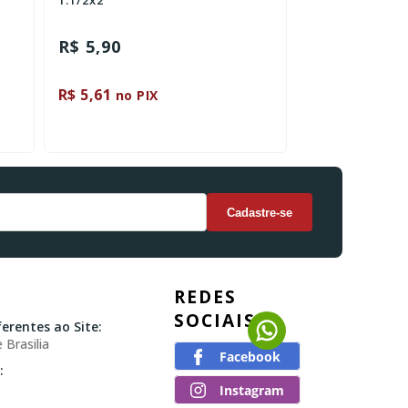
1.1/2x2
R$ 5,90
R$ 21,90
R$ 5,61
R$ 20,80
no PIX
no P
REDES
SOCIAIS
erentes ao Site:
 Brasilia
: