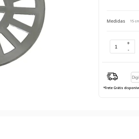
Medidas
15 c
+
-
*Frete Grátis disponí