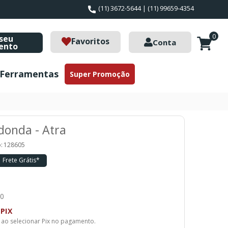
(11) 3672-5644 | (11) 99659-4354
0
seu
Favoritos
Conta
ento
Ferramentas
Super Promoção
donda - Atra
:
128605
Frete Grátis*
90
PIX
 ao selecionar Pix no pagamento.