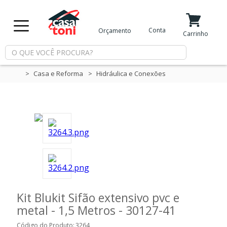
X
Conta
Orçamento
Minha Conta
Meus Favoritos
Carrinho
Departamentos
Casa e Reforma
Hidráulica e Conexões
Tintas
Casa
e
Reforma
Limpeza
Kit Blukit Sifão extensivo pvc e
metal - 1,5 Metros - 30127-41
Piscina
Código do Produto:
3264