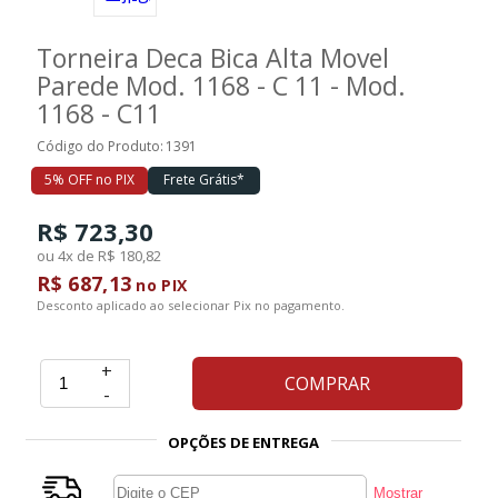
Torneira Deca Bica Alta Movel
Ferramentas
Parede Mod. 1168 - C 11 - Mod.
1168 - C11
Marcas
Código do Produto:
1391
5% OFF no PIX
Frete Grátis*
SUPER
PROMOÇÃO
R$ 723,30
ou 4x de R$ 180,82
R$ 687,13
no PIX
Desconto aplicado ao selecionar Pix no pagamento.
+
COMPRAR
-
OPÇÕES DE ENTREGA