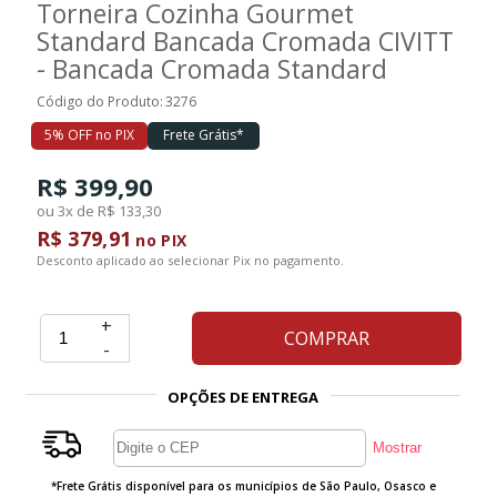
Torneira Cozinha Gourmet
Standard Bancada Cromada CIVITT
Ferramentas
- Bancada Cromada Standard
Código do Produto:
3276
Marcas
5% OFF no PIX
Frete Grátis*
R$ 399,90
SUPER
ou 3x de R$ 133,30
PROMOÇÃO
R$ 379,91
no PIX
Desconto aplicado ao selecionar Pix no pagamento.
+
COMPRAR
-
OPÇÕES DE ENTREGA
*Frete Grátis disponível para os municípios de São Paulo, Osasco e