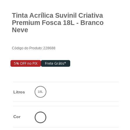
Tinta Acrílica Suvinil Criativa
Piscina
Premium Fosca 18L - Branco
Neve
Ferramentas
Código do Produto:
228688
Marcas
5% OFF no PIX
Frete Grátis*
SUPER
PROMOÇÃO
Litros
18L
Cor