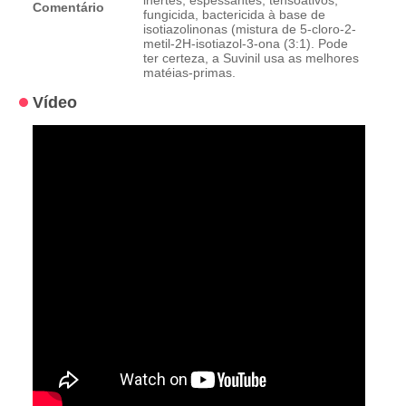
inertes, espessantes, tensoativos,
Comentário
fungicida, bactericida à base de
isotiazolinonas (mistura de 5-cloro-2-
metil-2H-isotiazol-3-ona (3:1). Pode
ter certeza, a Suvinil usa as melhores
matéias-primas.
Vídeo