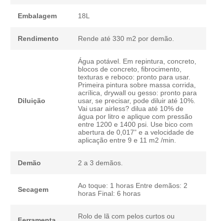
Embalagem
18L
Rendimento
Rende até 330 m2 por demão.
Água potável. Em repintura, concreto,
blocos de concreto, fibrocimento,
texturas e reboco: pronto para usar.
Primeira pintura sobre massa corrida,
acrílica, drywall ou gesso: pronto para
Diluição
usar, se precisar, pode diluir até 10%.
Vai usar airless? dilua até 10% de
água por litro e aplique com pressão
entre 1200 e 1400 psi. Use bico com
abertura de 0,017” e a velocidade de
aplicação entre 9 e 11 m2 /min.
Demão
2 a 3 demãos.
Ao toque: 1 horas Entre demãos: 2
Secagem
horas Final: 6 horas
Rolo de lã com pelos curtos ou
Ferramenta