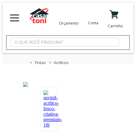
X
Conta
Orçamento
Carrinho
Minha Conta
Meus Favoritos
Departamentos
Tintas
Acrílicos
Tintas
Casa
e
Reforma
Limpeza