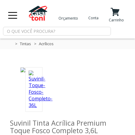
X
Conta
Orçamento
Minha Conta
Meus Favoritos
Carrinho
Departamentos
Tintas
Acrílicos
Tintas
Casa
e
Reforma
Limpeza
Suvinil Tinta Acrílica Premium
Toque Fosco Completo 3,6L
Piscina