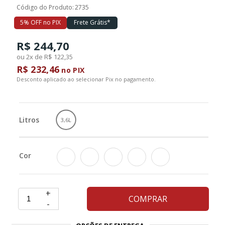
Código do Produto:
2735
5% OFF no PIX
Frete Grátis*
Ferramentas
R$ 244,70
Marcas
ou 2x de R$ 122,35
R$ 232,46
no PIX
Desconto aplicado ao selecionar Pix no pagamento.
SUPER
PROMOÇÃO
Litros
3,6L
Cor
+
COMPRAR
-