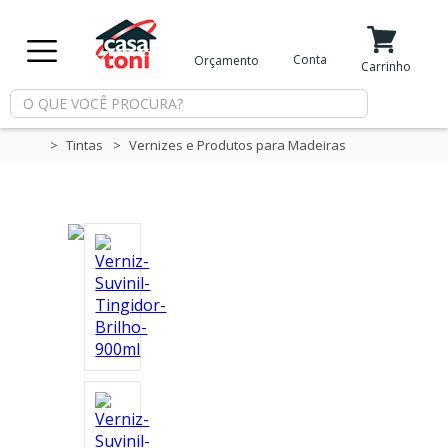
X
Conta
Orçamento
Minha Conta
Meus Favoritos
Carrinho
Departamentos
Tintas
Vernizes e Produtos para Madeiras
Tintas
Casa
e
Reforma
Limpeza
Piscina