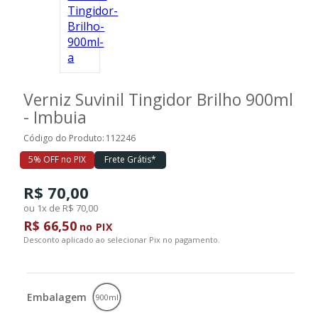
Ferramentas
Marcas
Verniz Suvinil Tingidor Brilho 900ml
- Imbuia
SUPER
PROMOÇÃO
Código do Produto:
112246
5% OFF no PIX
Frete Grátis*
R$ 70,00
ou 1x de R$ 70,00
R$ 66,50
no PIX
Desconto aplicado ao selecionar Pix no pagamento.
Embalagem
900ml