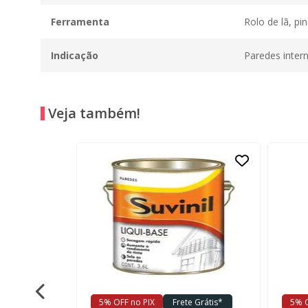
Ferramenta
Rolo de lã, pin
Indicação
Paredes intern
Veja também!
e Grátis*
5% OFF no PIX
Frete Grátis*
5% O