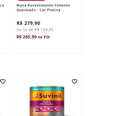
eca
Maza Revestimento Cimento
Esmalte Base 
Queimado - Cor Platina
Rápido Fosco P
R$ 279,90
R$ 83,20
ou 2x de R$ 139,95
R$ 265,90
R$ 79,04
no PIX
no P