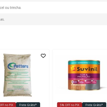
cel ou trincha.
as.
FF no PIX
Frete Grátis*
5% OFF no PIX
Frete Grátis*