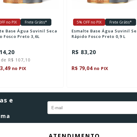
FF no PIX
Frete Grátis*
5% OFF no PIX
Frete Grátis*
te Base Água Suvinil Seca
Esmalte Base Água Suvinil S
o Fosco Preto 3,6L
Rápido Fosco Preto 0,9 L
14,20
R$ 83,20
 de R$ 107,10
3,49
R$ 79,04
no PIX
no PIX
as e
orma
ATENDIMENTO