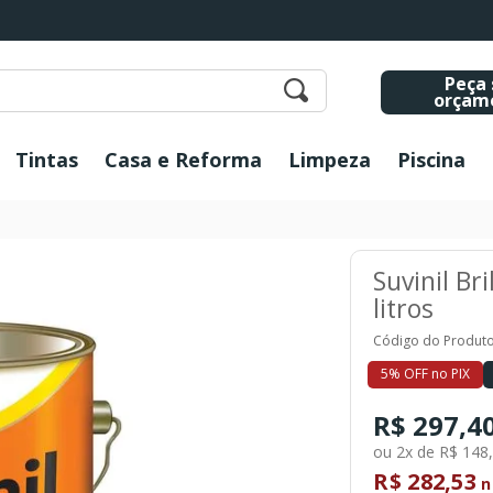
Peça 
orçam
Tintas
Casa e Reforma
Limpeza
Piscina
Suvinil Bri
litros
Código do Produto
5% OFF no PIX
R$ 297,4
ou 2x de R$ 148
R$ 282,53
n