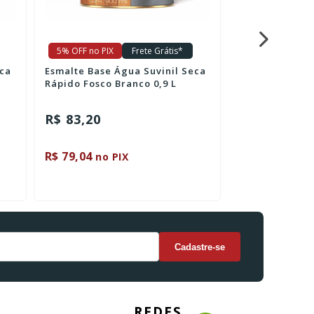
5% OFF no PIX
Frete Grátis*
5% OFF no PIX
eca
Esmalte Base Água Suvinil Seca
Suvinil Liqui-
Rápido Fosco Branco 0,9 L
Internas 3,6L
R$ 83,20
R$ 223,40
ou 2x de R$ 1
R$ 79,04
R$ 212,23
no PIX
no 
REDES