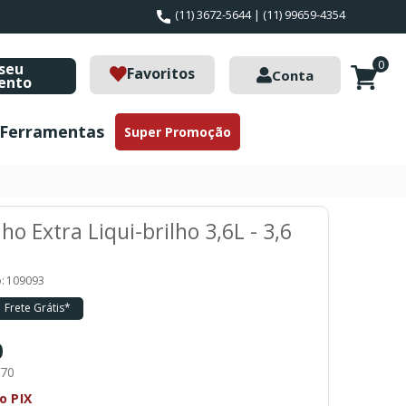
(11) 3672-5644 | (11) 99659-4354
0
seu
Favoritos
Conta
ento
Ferramentas
Super Promoção
lho Extra Liqui-brilho 3,6L - 3,6
:
109093
Frete Grátis*
0
,70
o PIX