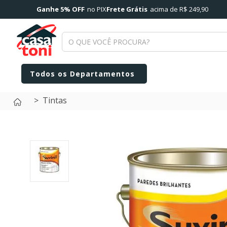
Ganhe 5% OFF
no PIX
Frete Grátis
acima de R$ 249,90
Tintas