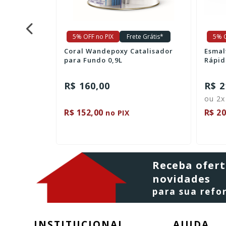
5% OFF no PIX
Frete Grátis*
5% O
Cimento
Coral Wandepoxy Catalisador
Esmal
ina
para Fundo 0,9L
Rápid
R$ 160,00
R$ 2
ou 2x
R$ 152,00
R$ 20
no PIX
Receba ofert
novidades
para sua ref
INSTITUCIONAL
AJUDA