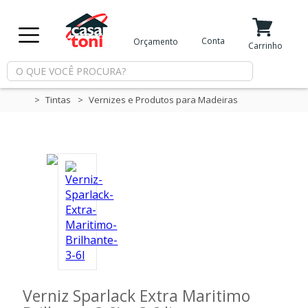
X
Conta
Orçamento
Minha Conta
Meus Favoritos
Carrinho
Departamentos
Tintas
Vernizes e Produtos para Madeiras
Tintas
Casa
e
Reforma
Limpeza
Verniz Sparlack Extra Maritimo
Piscina