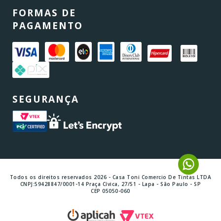
FORMAS DE
PAGAMENTO
SEGURANÇA
Todos os direitos reservados 2026 - Casa Toni Comercio De Tintas LTDA
CNPJ:59428847/0001-14 Praça Cívica, 27/51 - Lapa - São Paulo - SP
CEP 05050-060