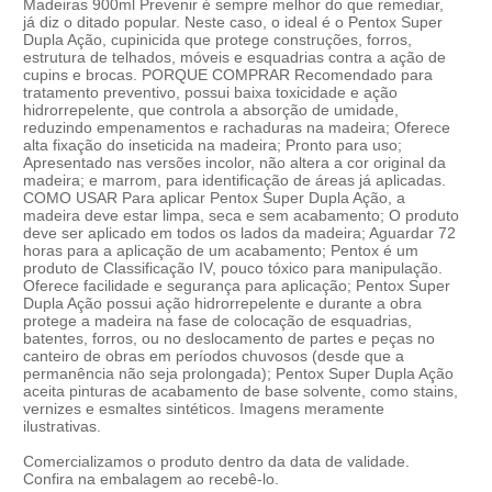
Madeiras 900ml Prevenir é sempre melhor do que remediar,
já diz o ditado popular. Neste caso, o ideal é o Pentox Super
Dupla Ação, cupinicida que protege construções, forros,
estrutura de telhados, móveis e esquadrias contra a ação de
cupins e brocas. PORQUE COMPRAR Recomendado para
tratamento preventivo, possui baixa toxicidade e ação
hidrorrepelente, que controla a absorção de umidade,
reduzindo empenamentos e rachaduras na madeira; Oferece
alta fixação do inseticida na madeira; Pronto para uso;
Apresentado nas versões incolor, não altera a cor original da
madeira; e marrom, para identificação de áreas já aplicadas.
COMO USAR Para aplicar Pentox Super Dupla Ação, a
madeira deve estar limpa, seca e sem acabamento; O produto
deve ser aplicado em todos os lados da madeira; Aguardar 72
horas para a aplicação de um acabamento; Pentox é um
produto de Classificação IV, pouco tóxico para manipulação.
Oferece facilidade e segurança para aplicação; Pentox Super
Dupla Ação possui ação hidrorrepelente e durante a obra
protege a madeira na fase de colocação de esquadrias,
batentes, forros, ou no deslocamento de partes e peças no
canteiro de obras em períodos chuvosos (desde que a
permanência não seja prolongada); Pentox Super Dupla Ação
aceita pinturas de acabamento de base solvente, como stains,
vernizes e esmaltes sintéticos. Imagens meramente
ilustrativas.
Comercializamos o produto dentro da data de validade.
Confira na embalagem ao recebê-lo.