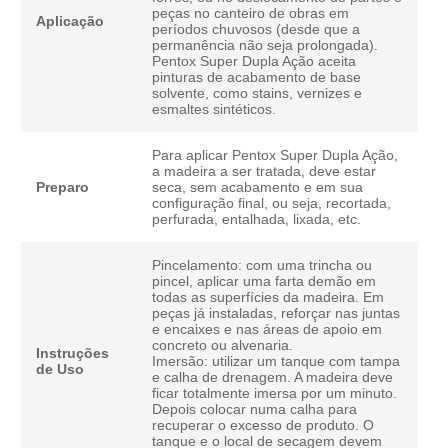
peças no canteiro de obras em
Aplicação
períodos chuvosos (desde que a
permanência não seja prolongada).
Pentox Super Dupla Ação aceita
pinturas de acabamento de base
solvente, como stains, vernizes e
esmaltes sintéticos.
Para aplicar Pentox Super Dupla Ação,
a madeira a ser tratada, deve estar
Preparo
seca, sem acabamento e em sua
configuração final, ou seja, recortada,
perfurada, entalhada, lixada, etc.
Pincelamento: com uma trincha ou
pincel, aplicar uma farta demão em
todas as superfícies da madeira. Em
peças já instaladas, reforçar nas juntas
e encaixes e nas áreas de apoio em
concreto ou alvenaria.
Instruções
Imersão: utilizar um tanque com tampa
de Uso
e calha de drenagem. A madeira deve
ficar totalmente imersa por um minuto.
Depois colocar numa calha para
recuperar o excesso de produto. O
tanque e o local de secagem devem