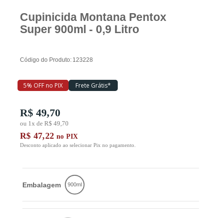
Cupinicida Montana Pentox
Super 900ml - 0,9 Litro
Piscina
Código do Produto:
123228
Ferramentas
5% OFF no PIX
Frete Grátis*
Marcas
R$ 49,70
ou 1x de R$ 49,70
SUPER
R$ 47,22
no PIX
PROMOÇÃO
Desconto aplicado ao selecionar Pix no pagamento.
Embalagem
900ml