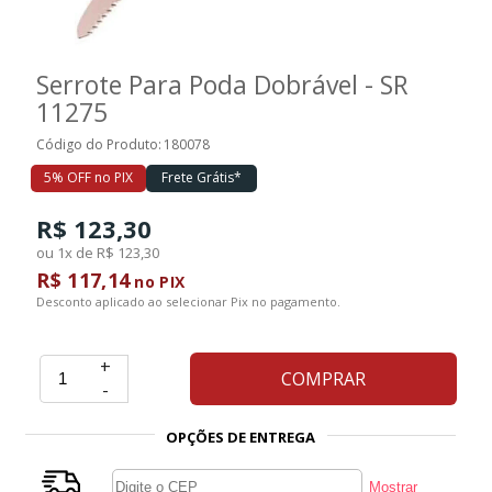
Ferramentas
Serrote Para Poda Dobrável - SR
11275
Marcas
Código do Produto:
180078
5% OFF no PIX
Frete Grátis*
SUPER
PROMOÇÃO
R$ 123,30
ou 1x de R$ 123,30
R$ 117,14
no PIX
Desconto aplicado ao selecionar Pix no pagamento.
+
COMPRAR
-
OPÇÕES DE ENTREGA