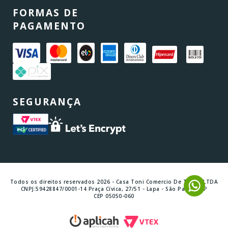
FORMAS DE
PAGAMENTO
SEGURANÇA
Todos os direitos reservados 2026 - Casa Toni Comercio De Tintas LTDA
CNPJ:59428847/0001-14 Praça Cívica, 27/51 - Lapa - São Paulo - SP
CEP 05050-060