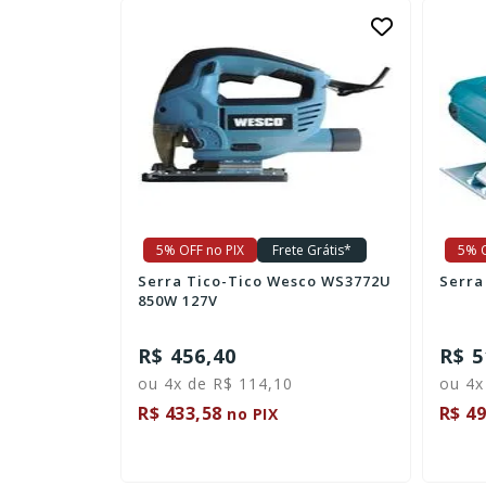
e Grátis*
5% OFF no PIX
Frete Grátis*
5% O
 Pol. Wesco
Serra Tico-Tico Wesco WS3772U
Serra
850W 127V
R$ 456,40
R$ 5
ou 4x de R$ 114,10
ou 4x
R$ 433,58
R$ 49
no PIX