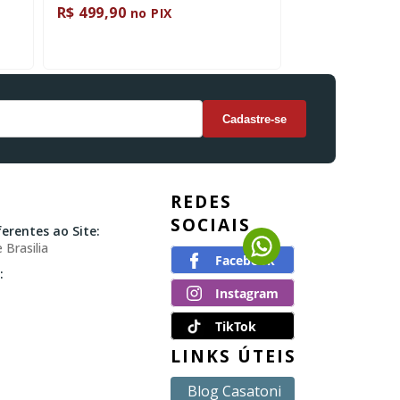
R$ 499,90
R$ 433,58
no PIX
no 
REDES
SOCIAIS
erentes ao Site:
 Brasilia
:
TikTok
LINKS ÚTEIS
Blog Casatoni