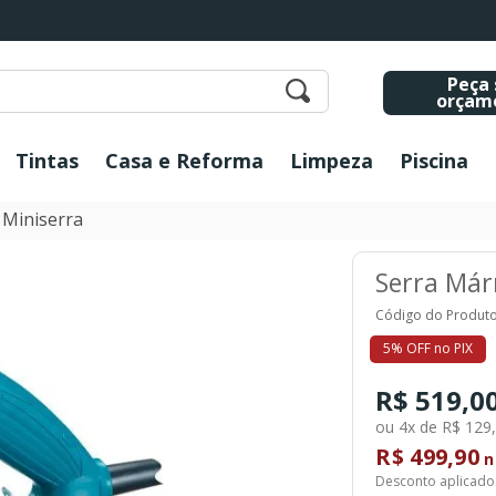
Peça 
orçam
Tintas
Casa e Reforma
Limpeza
Piscina
 Miniserra
Serra Már
Código do Produto
5% OFF no PIX
R$ 519,0
ou 4x de R$ 129
R$ 499,90
n
Desconto aplicado