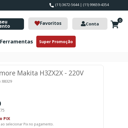
(11) 3672-5644 | (11) 99659-4354
0
seu
Favoritos
Conta
ento
Ferramentas
Super Promoção
more Makita H3ZX2X - 220V
:
88329
0
,75
o PIX
 ao selecionar Pix no pagamento.