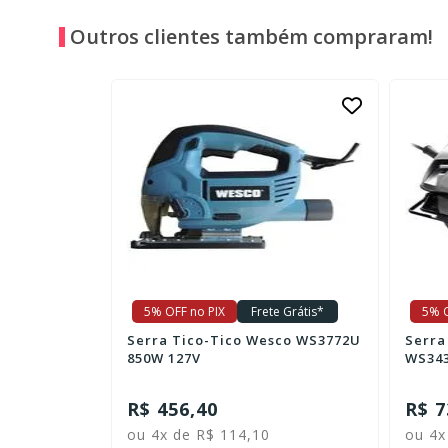
Outros clientes também compraram!
5% OFF no PIX
Frete Grátis*
5% O
ta H3ZX2X
Serra Tico-Tico Wesco WS3772U
Serra 
850W 127V
WS343
R$ 456,40
R$ 7
ou 4x de R$ 114,10
ou 4x