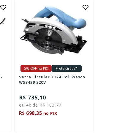
5% OFF no PIX
Frete Grátis*
5% OFF no PIX
72
Serra Circular 7.1/4 Pol. Wesco
Serra Tico-Ti
WS3439 220V
850W 127V
R$ 735,10
R$ 456,40
ou 4x de R$ 183,77
ou 4x de R$ 1
R$ 698,35
R$ 433,58
no PIX
no 