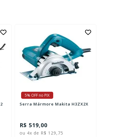
5% OFF no PIX
5% OFF no PIX
72
Serra Mármore Makita H3ZX2X
Serra Tico-Ti
850W 127V
R$ 519,00
R$ 456,40
ou 4x de R$ 129,75
ou 4x de R$ 1