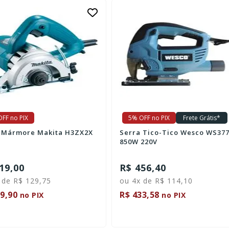
FF no PIX
5% OFF no PIX
Frete Grátis*
 Mármore Makita H3ZX2X
Serra Tico-Tico Wesco WS37
850W 220V
19,00
R$ 456,40
 de R$ 129,75
ou 4x de R$ 114,10
9,90
R$ 433,58
no PIX
no PIX