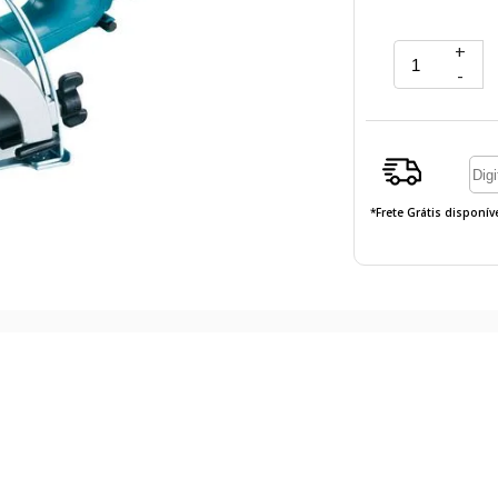
+
-
*Frete Grátis disponí