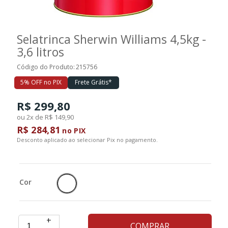
Ferramentas
Selatrinca Sherwin Williams 4,5kg -
3,6 litros
Marcas
Código do Produto:
215756
5% OFF no PIX
Frete Grátis*
SUPER
PROMOÇÃO
R$ 299,80
ou 2x de R$ 149,90
R$ 284,81
no PIX
Desconto aplicado ao selecionar Pix no pagamento.
Cor
+
COMPRAR