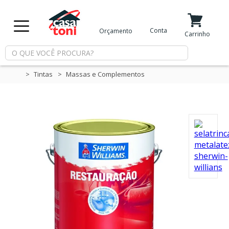
X
Conta
Orçamento
Minha Conta
Meus Favoritos
Carrinho
Departamentos
Tintas
Massas e Complementos
Tintas
Casa
e
Reforma
Limpeza
Piscina