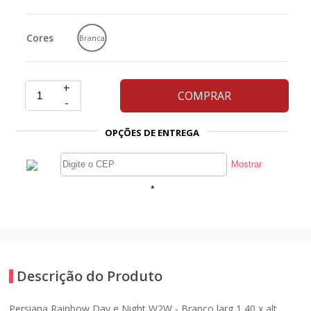
Cores
Branca
+
COMPRAR
-
OPÇÕES DE ENTREGA
*
Descrição do Produto
Persiana Rainbow Day e Night W2W - Branco larg 1,40 x alt