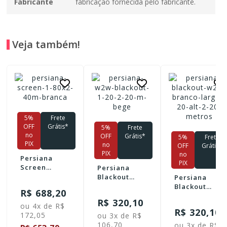
Fabricante
fabricação fornecida pelo fabricante.
Veja também!
5%
Frete
OFF
Grátis*
5%
Frete
no
OFF
Grátis*
5%
Frete
PIX
no
OFF
Grátis*
PIX
no
Persiana
PIX
Screen
Persiana
Gourmet
Blackout
Persiana
Rolo 1,80m
W2W - Bege
Blackout
R$ 688,20
Larg X 2,40m
Larg 1,20 x
W2W Branco
R$ 320,10
Alt - BRANCA
Alt 2,20m
larg 1,20 x
ou 4x de R$
R$ 320,10
alt 2,20
172,05
ou 3x de R$
metros
106,70
ou 3x de R$