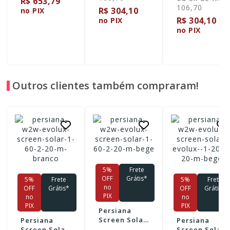
R$ 653,79
106,70
R$ 304,10
no PIX
R$ 304,10
no PIX
no PIX
Outros clientes também compraram!
5%
Frete
OFF
Grátis*
5%
Frete
5%
Frete
no
OFF
Grátis*
OFF
Grátis*
PIX
no
no
PIX
PIX
Persiana
Screen Solar
Persiana
Persiana
W2W - Bege
Screen Solar
Screen Solar