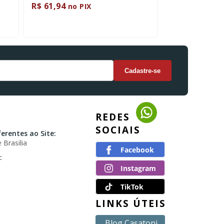
R$ 61,94
R$ 61,94
no PIX
no P
REDES
SOCIAIS
erentes ao Site:
 Brasilia
:
TikTok
LINKS ÚTEIS
Blog Casatoni