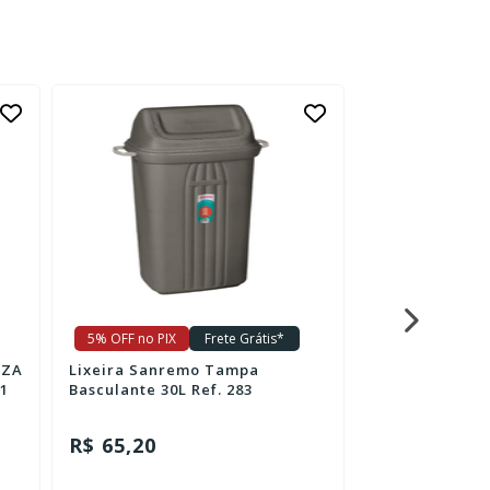
5% OFF no PIX
Frete Grátis*
5% OFF no PIX
NZA
Lixeira Sanremo Tampa
Lixeira Sanr
1
Basculante 30L Ref. 283
Basculante 30L
R$ 65,20
R$ 65,20