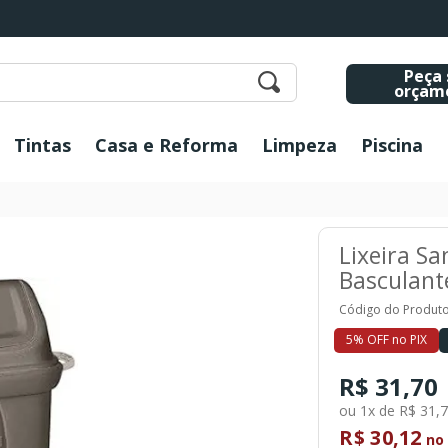
Peça 
orçam
Tintas
Casa e Reforma
Limpeza
Piscina
Lixeira S
Basculant
Código do Produto
5% OFF no PIX
R$ 31,70
ou 1x de R$ 31,
R$ 30,12
no 