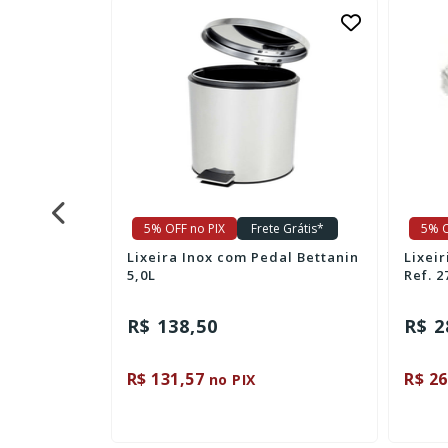
e Grátis*
5% OFF no PIX
Frete Grátis*
5% O
mpa
Lixeira Inox com Pedal Bettanin
Lixei
281
5,0L
Ref. 2
R$ 138,50
R$ 2
R$ 131,57
R$ 26
no PIX