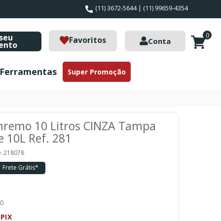
(11) 3672-5644 | (11) 99659-4354
0
seu
Favoritos
Conta
ento
Ferramentas
Super Promoção
anremo 10 Litros CINZA Tampa
e 10L Ref. 281
:
218078
Frete Grátis*
70
PIX