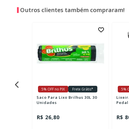
Outros clientes também compraram!
e Grátis*
5% OFF no PIX
Frete Grátis*
5% O
us 15L 60
Saco Para Lixo Brilhus 30L 30
Lixei
Unidades
Pedal 
R$ 26,80
R$ 8