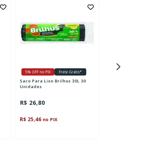
5% OFF no PIX
Frete Grátis*
5% OFF no PIX
Saco Para Lixo Brilhus 30L 30
Lixeira Sanr
Unidades
Basculante 30L
R$ 26,80
R$ 65,20
R$ 25,46
R$ 61,94
no PIX
no P