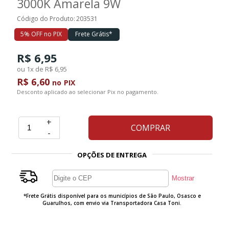
3000K Amarela 9W
Código do Produto:
203531
Ferramentas
5% OFF no PIX
Frete Grátis*
R$ 6,95
Marcas
ou 1x de R$ 6,95
R$ 6,60
no PIX
SUPER
Desconto aplicado ao selecionar Pix no pagamento.
PROMOÇÃO
+
COMPRAR
-
OPÇÕES DE ENTREGA
*Frete Grátis disponível para os municípios de São Paulo, Osasco e
Guarulhos, com envio via Transportadora Casa Toni.