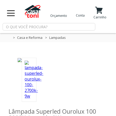
X
Conta
Orçamento
Minha Conta
Meus Favoritos
Carrinho
Departamentos
Casa e Reforma
Lampadas
Tintas
Casa
e
Reforma
Limpeza
Lâmpada Superled Ourolux 100
Piscina