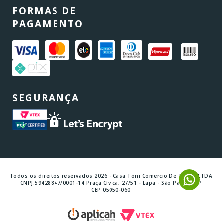
FORMAS DE
PAGAMENTO
SEGURANÇA
Todos os direitos reservados 2026 - Casa Toni Comercio De Tintas LTDA
CNPJ:59428847/0001-14 Praça Cívica, 27/51 - Lapa - São Paulo - SP
CEP 05050-060