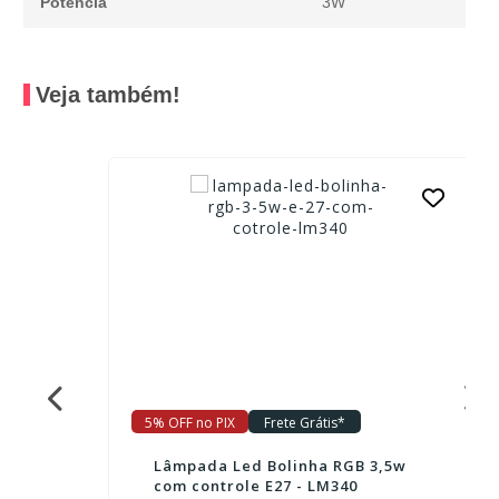
Potência
3W
Veja também!
5% OFF no PIX
Frete Grátis*
Lâmpada Led Bolinha RGB 3,5w
com controle E27 - LM340