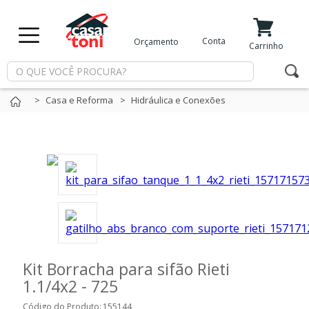
X
Conta
Orçamento
Minha Conta
Meus Favoritos
Carrinho
Departamentos
Casa e Reforma
Hidráulica e Conexões
Tintas
Casa
e
Reforma
Limpeza
Kit Borracha para sifão Rieti
1.1/4x2 - 725
Piscina
Código do Produto:
155144