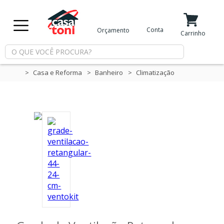
X
Conta
Orçamento
Minha Conta
Meus Favoritos
Carrinho
Departamentos
Casa e Reforma
Banheiro
Climatização
Tintas
Casa
e
Reforma
Limpeza
Piscina