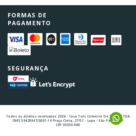
FORMAS DE
PAGAMENTO
SEGURANÇA
Todos os direitos reservados 2026 - Casa Toni Comercio De Tintas LTDA
CNPJ:59428847/0001-14 Praça Cívica, 27/51 - Lapa - São Paulo - SP
CEP 05050-060