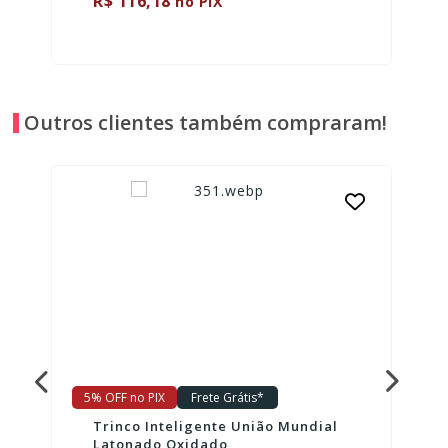
R$ 116,18
no PIX
Outros clientes também compraram!
5% OFF no PIX
Frete Grátis*
Trinco Inteligente União Mundial
Latonado Oxidado