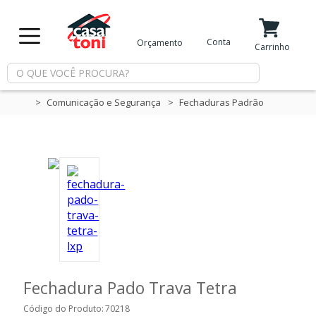
X
Conta
Orçamento
Minha Conta
Meus Favoritos
Carrinho
Departamentos
Comunicação e Segurança
Fechaduras Padrão
Tintas
Casa
e
Reforma
Limpeza
Fechadura Pado Trava Tetra
Piscina
Código do Produto:
70218