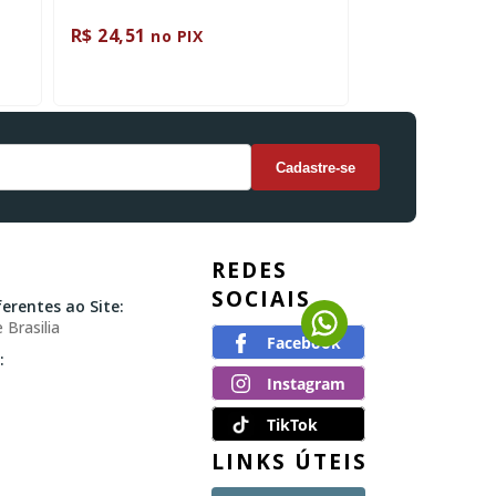
R$ 24,51
R$ 19,38
no PIX
no P
REDES
SOCIAIS
erentes ao Site:
 Brasilia
:
TikTok
LINKS ÚTEIS