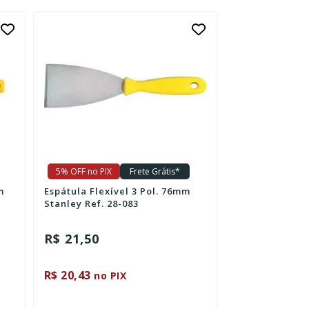
5% OFF no PIX
Frete Grátis*
5% OFF no PIX
m
Espátula Flexível 3 Pol. 76mm
Espátula Flexí
Stanley Ref. 28-083
Stanley Ref. 2
R$ 21,50
R$ 18,95
R$ 20,43
R$ 18,00
no PIX
no P