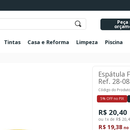
Peça 
orçam
Tintas
Casa e Reforma
Limpeza
Piscina
Espátula F
Ref. 28-0
Código do Produto
5% OFF no PIX
R$ 20,40
ou 1x de R$ 20,
R$ 19,38
no 