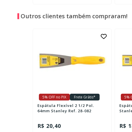
Outros clientes também compraram!
e Grátis*
5% OFF no PIX
Frete Grátis*
5% O
Pol. 127mm
Espátula Flexível 2 1/2 Pol.
Espát
64mm Stanley Ref. 28-082
Stanle
R$ 20,40
R$ 1