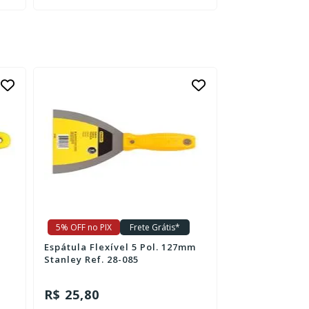
5% OFF no PIX
Frete Grátis*
5% OFF no PIX
Espátula Flexível 5 Pol. 127mm
Espátula Flexív
Stanley Ref. 28-085
64mm Stanley R
R$ 25,80
R$ 20,40