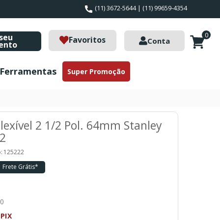
(11) 3672-5644 | (11) 99659-4354
0
seu
Favoritos
Conta
ento
Ferramentas
Super Promoção
lexível 2 1/2 Pol. 64mm Stanley
82
:
125222
Frete Grátis*
40
PIX