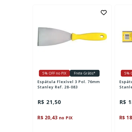
e Grátis*
5% OFF no PIX
Frete Grátis*
5% O
Pol. 127mm
Espátula Flexível 3 Pol. 76mm
Espát
Stanley Ref. 28-083
Stanle
R$ 21,50
R$ 1
R$ 20,43
R$ 18
no PIX