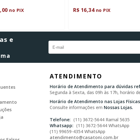
,00
R$ 16,34
no PIX
no PIX
as e
orma
ATENDIMENTO
Horário de Atendimento para dúvidas ref
quentes
Segunda à Sexta, das 09h às 17h, horário de
Horário de Atendimento nas Lojas Físicas
gamento
Consulte informações em
Nossas Lojas.
uções
ja
(11) 3672-5644 Ramal 5635
(11) 3672-5644 WhatsApp
(11) 99659-4354 WhatsApp
atendimento@casatoni.com.br
os Falsos