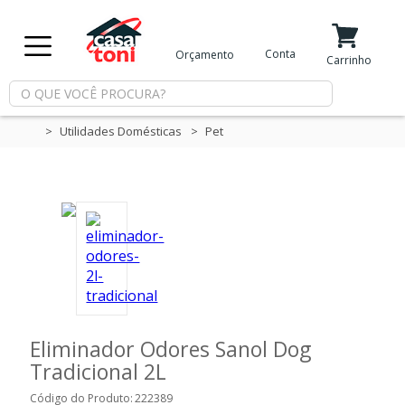
X
Conta
Orçamento
Minha Conta
Meus Favoritos
Carrinho
Departamentos
Utilidades Domésticas
Pet
Tintas
Casa
e
Reforma
Limpeza
Eliminador Odores Sanol Dog
Tradicional 2L
Piscina
Código do Produto:
222389