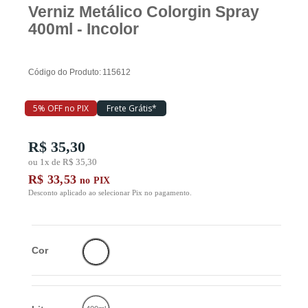
Verniz Metálico Colorgin Spray
400ml - Incolor
Piscina
Código do Produto:
115612
Ferramentas
5% OFF no PIX
Frete Grátis*
Marcas
R$ 35,30
ou 1x de R$ 35,30
R$ 33,53
no PIX
SUPER
PROMOÇÃO
Desconto aplicado ao selecionar Pix no pagamento.
Cor