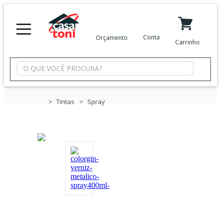
X
Conta
Orçamento
Carrinho
Minha Conta
Meus Favoritos
Departamentos
Tintas
Spray
Tintas
Casa
e
Reforma
Limpeza