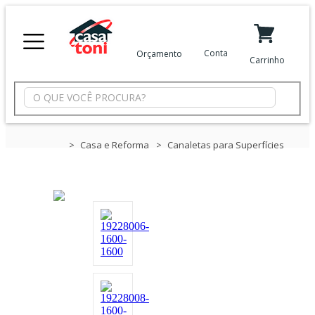
X
Conta
Orçamento
Carrinho
Minha Conta
Meus Favoritos
Departamentos
Casa e Reforma
Canaletas para Superfícies
Tintas
Casa
e
Reforma
Limpeza