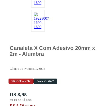
Piscina
Ferramentas
Canaleta X Com Adesivo 20mm x
Marcas
2m - Alumbra
SUPER
PROMOÇÃO
Código do Produto:
175098
5% OFF no PIX
Frete Grátis*
R$ 8,95
ou 1x de R$ 8,95
R$ 8,50